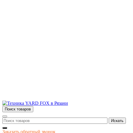
Бытовая и профессиональная
техника для дома и сада!
Информация
О компании
Сервис и ремонт
Новости и акции
Полезная информация
Контакты
г.Рязань
ул. Дзержинского, д. 59, корп. 3
+7 (4912) 47-02-22
Поиск товаров
Искать
Заказать обратный звонок