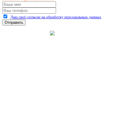
Даю своё согласие на обработку персональных данных
Отправить
©
2026
интернет-магазин Керхер Рязань официальный сайт
Креативные Бизнес
Создание и продвижение
Системы
сайтов