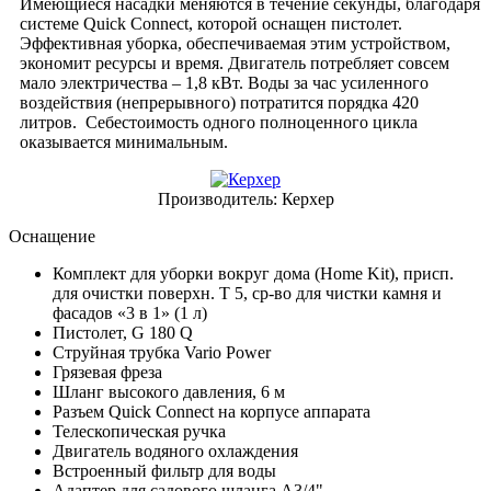
Имеющиеся насадки меняются в течение секунды, благодаря
системе Quick Connect, которой оснащен пистолет.
Эффективная уборка, обеспечиваемая этим устройством,
экономит ресурсы и время. Двигатель потребляет совсем
мало электричества – 1,8 кВт. Воды за час усиленного
воздействия (непрерывного) потратится порядка 420
литров. Себестоимость одного полноценного цикла
оказывается минимальным.
Производитель:
Керхер
Оснащение
Комплект для уборки вокруг дома (Home Kit), присп.
для очистки поверхн. T 5, ср-во для чистки камня и
фасадов «3 в 1» (1 л)
Пистолет, G 180 Q
Струйная трубка Vario Power
Грязевая фреза
Шланг высокого давления, 6 м
Разъем
Quick Connect
на корпусе аппарата
Телескопическая ручка
Двигатель водяного охлаждения
Встроенный фильтр для воды
Адаптер для садового шланга A3/4"