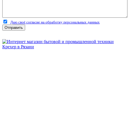
Даю своё согласие на обработку персональных данных
Отправить
Бытовая и профессиональная
техника для дома и сада!
Информация
О компании
Сервис и ремонт
Новости и акции
Полезная информация
Контакты
г.Рязань
ул. Дзержинского, д. 59, корп. 3