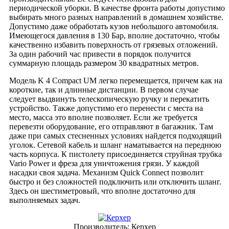
периодической уборки. В качестве фронта работы допустимо
выбирать много разных направлений в домашнем хозяйстве.
Допустимо даже обработать кузов небольшого автомобиля.
Имеющегося давления в 130 Бар, вполне достаточно, чтобы
качественно избавить поверхность от грязевых отложений.
За один рабочий час привести в порядок получится
суммарную площадь размером 30 квадратных метров.
Модель K 4 Compact UM легко перемещается, причем как на
короткие, так и длинные дистанции. В первом случае
следует выдвинуть телескопическую ручку и перекатить
устройство. Также допустимо его перенести с места на
место, масса это вполне позволяет. Если же требуется
перевезти оборудование, его отправляют в багажник. Там
даже при самых стесненных условиях найдется подходящий
уголок. Сетевой кабель и шланг наматывается на переднюю
часть корпуса. К пистолету присоединяется струйная трубка
Vario Power и фреза для уничтожения грязи. У каждой
насадки своя задача. Механизм Quick Connect позволит
быстро и без сложностей подключить или отключить шланг.
Здесь он шестиметровый, что вполне достаточно для
выполняемых задач.
Производитель:
Керхер