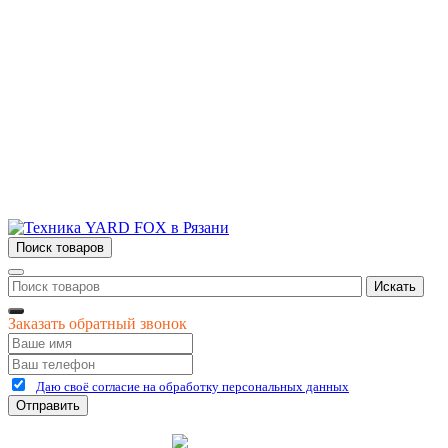
Новости и акции
Полезная информация
Контакты
г.Рязань
ул. Дзержинского, д. 59, корп. 3
+7 (4912) 47-02-22
Поиск товаров
Искать
Заказать обратный звонок
Даю своё согласие на обработку персональных данных
Отправить
©
2026
интернет-магазин Керхер Рязань официальный сайт
Креативные Бизнес
Создание и продвижение