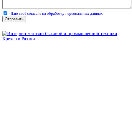
Даю своё согласие на обработку персональных данных
Отправить
Бытовая и профессиональная
техника для дома и сада!
Информация
О компании
Сервис и ремонт
Новости и акции
Полезная информация
Контакты
г.Рязань
ул. Дзержинского, д. 59, корп. 3
+7 (4912) 47-02-22