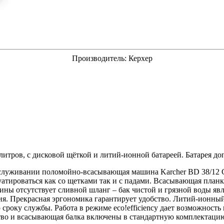
Производитель:
Керхер
итров, с дисковой щёткой и литий-ионной батареей. Батарея д
бслуживании поломойно-всасывающая машина Karcher BD 38/12 C
тироваться как со щетками так и с падами. Всасывающая планка 
ины отсутствует сливной шланг – бак чистой и грязной воды я
я. Прекрасная эргономика гарантирует удобство. Литий-ионный а
 сроку службы. Работа в режиме
eco!efficiency
дает возможность н
тво и всасывающая балка включены в стандартную комплектацию