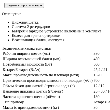
Задать вопрос о товаре
Оснащение
Дисковая щетка
Система 2 резервуаров
Батарея и зарядное устройство включены в комплект
Колеса для транспортировки
Всасывающая балка, изогнутая
Технические характеристики
Рабочая ширина щеток (мм)
380
Ширина всасывающей балки (мм)
480
Потребляемая мощность (Вт)
500
БатареяБатарея (В/Ач)
25,2 / 21
Макс. производительность по площади (м²/ч)
1520
Практическая производительность по площади (м²/ч)
760
Объем баков для чистой / грязной воды (л)
12 / 12
Давление прижима щетки (г/см²/кг)
25 - 30 / 1
Частота вращения щетки (об/мин)
180
Тип привода
БатареяБа
Масса (с принадлежностями) (кг)
36