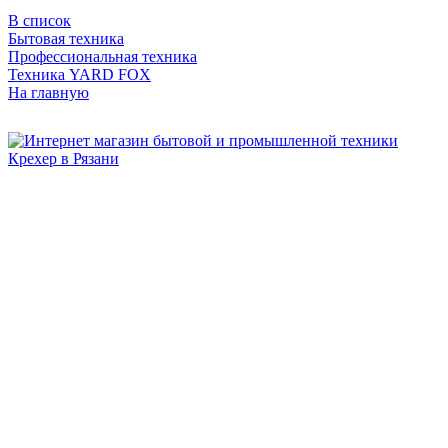
В список
Бытовая техника
Профессиональная техника
Техника YARD FOX
На главную
Бытовая и профессиональная
техника для дома и сада!
Информация
О компании
Сервис и ремонт
Новости и акции
Полезная информация
Контакты
г.Рязань
ул. Дзержинского, д. 59, корп. 3
+7 (4912) 47-02-22