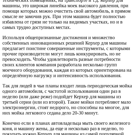
технических помещениях, на транспорте и т.д. Керхер для
машины, это широкая линейка моек высокого давления, при
помощи которых можно очистить свой автомобиль, в прямом
смысле не замочив рук. При этом машина будет полностью
избавлена от грязи не только на видимых участках, но и в
самых трудно доступных местах.
Используя общепризнанные достижения и множество
собственных инновационных решений Керхер для машины
предлагает поистине совершенные инструменты, с которыми
прочие производители могут лишь конкурировать, но не
превосходить. Чтобы удовлетворить разные потребности
своих клиентов компания разработала несколько групп
моечного оборудования, каждая из которых ориентирована на
определённую нагрузку и интенсивность использования.
Так для людей в чьи планы входит лишь периодическая мойка
одного автомобиля, с частотой использования один раз в
неделю (или даже реже) подойдет Керхер для машины из
третьей серии (или из второй). Такие мойки потребляют мало
электроэнергии, стоят недорого, но способны на многое, для
них мойка легкового седана дело 20-30 минут.
Конечно если в планах автовладельца мыть своего железного
коня, и машину жены, да еще и несколько раз в неделю, то
покупать нужно Керхер для машины из самой популярной,