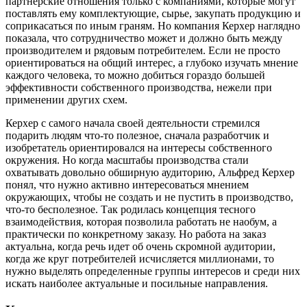
партнерские отношения только с компаниями, которые могут
поставлять ему комплектующие, сырье, закупать продукцию и
соприкасаться по иным граням. Но компания Керхер наглядно
показала, что сотрудничество может и должно быть между
производителем и рядовым потребителем. Если не просто
ориентироваться на общий интерес, а глубоко изучать мнение
каждого человека, то можно добиться гораздо большей
эффективности собственного производства, нежели при
применении других схем.
Керхер с самого начала своей деятельности стремился
подарить людям что-то полезное, сначала разработчик и
изобретатель ориентировался на интересы собственного
окружения. Но когда масштабы производства стали
охватывать довольно обширную аудиторию, Альфред Керхер
понял, что нужно активно интересоваться мнением
окружающих, чтобы не создать и не пустить в производство,
что-то бесполезное. Так родилась концепция тесного
взаимодействия, которая позволила работать не наобум, а
практически по конкретному заказу. Но работа на заказ
актуальна, когда речь идет об очень скромной аудитории,
когда же круг потребителей исчисляется миллионами, то
нужно выделять определенные группы интересов и среди них
искать наиболее актуальные и посильные направления.