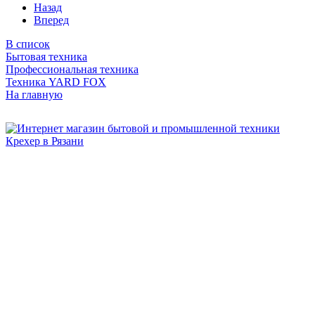
Назад
Вперед
В список
Бытовая техника
Профессиональная техника
Техника YARD FOX
На главную
Бытовая и профессиональная
техника для дома и сада!
Информация
О компании
Сервис и ремонт
Новости и акции
Полезная информация
Контакты
г.Рязань