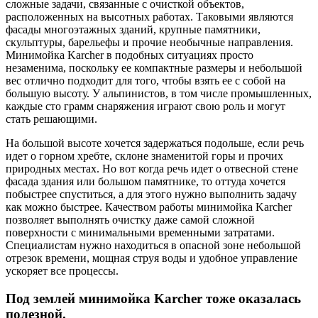
сложные задачи, связанные с очисткой объектов,
расположенных на высотных работах. Таковыми являются
фасады многоэтажных зданий, крупные памятники,
скульптуры, барельефы и прочие необычные направления.
Минимойка Karcher в подобных ситуациях просто
незаменима, поскольку ее компактные размеры и небольшой
вес отлично подходит для того, чтобы взять ее с собой на
большую высоту. У альпинистов, в том числе промышленных,
каждые сто грамм снаряжения играют свою роль и могут
стать решающими.
На большой высоте хочется задержаться подольше, если речь
идет о горном хребте, склоне знаменитой горы и прочих
природных местах. Но вот когда речь идет о отвесной стене
фасада здания или большом памятнике, то оттуда хочется
побыстрее спуститься, а для этого нужно выполнить задачу
как можно быстрее. Качеством работы минимойка Karcher
позволяет выполнять очистку даже самой сложной
поверхности с минимальными временными затратами.
Специалистам нужно находиться в опасной зоне небольшой
отрезок времени, мощная струя воды и удобное управление
ускоряет все процессы.
Под землей минимойка Karcher тоже оказалась
полезной.