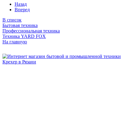
Назад
Вперед
В список
Бытовая техника
Профессиональная техника
Техника YARD FOX
На главную
Бытовая и профессиональная
техника для дома и сада!
Информация
О компании
Сервис и ремонт
Новости и акции
Полезная информация
Контакты
г.Рязань