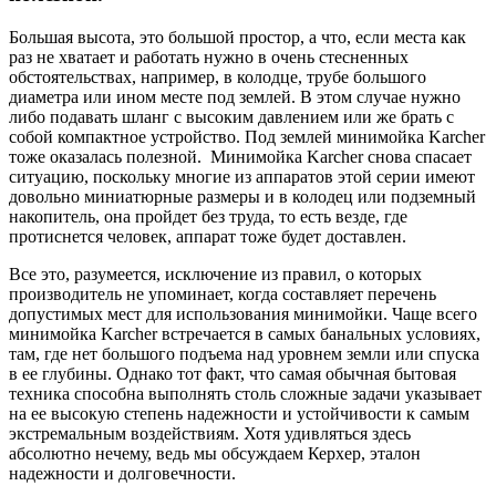
Большая высота, это большой простор, а что, если места как
раз не хватает и работать нужно в очень стесненных
обстоятельствах, например, в колодце, трубе большого
диаметра или ином месте под землей. В этом случае нужно
либо подавать шланг с высоким давлением или же брать с
собой компактное устройство. Под землей минимойка Karcher
тоже оказалась полезной. Минимойка Karcher снова спасает
ситуацию, поскольку многие из аппаратов этой серии имеют
довольно миниатюрные размеры и в колодец или подземный
накопитель, она пройдет без труда, то есть везде, где
протиснется человек, аппарат тоже будет доставлен.
Все это, разумеется, исключение из правил, о которых
производитель не упоминает, когда составляет перечень
допустимых мест для использования минимойки. Чаще всего
минимойка Karcher встречается в самых банальных условиях,
там, где нет большого подъема над уровнем земли или спуска
в ее глубины. Однако тот факт, что самая обычная бытовая
техника способна выполнять столь сложные задачи указывает
на ее высокую степень надежности и устойчивости к самым
экстремальным воздействиям. Хотя удивляться здесь
абсолютно нечему, ведь мы обсуждаем Керхер, эталон
надежности и долговечности.