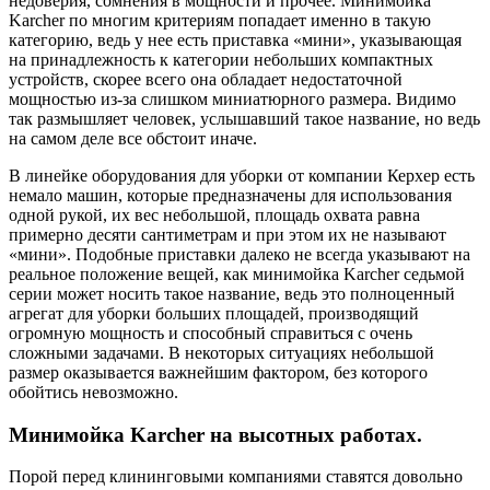
недоверия, сомнения в мощности и прочее. Минимойка
Karcher по многим критериям попадает именно в такую
категорию, ведь у нее есть приставка «мини», указывающая
на принадлежность к категории небольших компактных
устройств, скорее всего она обладает недостаточной
мощностью из-за слишком миниатюрного размера. Видимо
так размышляет человек, услышавший такое название, но ведь
на самом деле все обстоит иначе.
В линейке оборудования для уборки от компании Керхер есть
немало машин, которые предназначены для использования
одной рукой, их вес небольшой, площадь охвата равна
примерно десяти сантиметрам и при этом их не называют
«мини». Подобные приставки далеко не всегда указывают на
реальное положение вещей, как минимойка Karcher седьмой
серии может носить такое название, ведь это полноценный
агрегат для уборки больших площадей, производящий
огромную мощность и способный справиться с очень
сложными задачами. В некоторых ситуациях небольшой
размер оказывается важнейшим фактором, без которого
обойтись невозможно.
Минимойка Karcher на высотных работах.
Порой перед клининговыми компаниями ставятся довольно