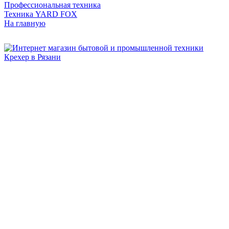
Профессиональная техника
Техника YARD FOX
На главную
Бытовая и профессиональная
техника для дома и сада!
Информация
О компании
Сервис и ремонт
Новости и акции
Полезная информация
Контакты
г.Рязань
ул. Дзержинского, д. 59, корп. 3
+7 (4912) 47-02-22