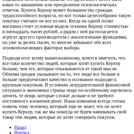
какое-то завышение или преодоление психологических
отметок. Купить Керхер может большинство граждан
трудоспособного возраста, но вот только целесообразно такую
покупку считают не все из них. Когда на одной полке
магазина стоит условная модель техники Керхер стоимостью
в пятнадцать тысяч рублей, а рядом с ней располагается
агрегат другого производителя с аналогичными функциями,
но уже за десять тысяч, то многие забывают обо всех
основополагающих факторах выбора.
Подводя итог всему вышесказанному, хочется заметить, что
все-таки количество людей, которые хотят купить Керхер
больше, чем тех, которые отказываются от такой мысли.
Объемы продаж указывают на то, что люди все больше и
больше предпочитают качество и осознанно подходят к
крупным покупкам. В условиях затруднительной финансовой
ситуации в экономики страны люди по-особенному научились
ценить, те вещи, которые служат дольше и не требуют
постоянного вложения денег. Наша компания всегда готова
помочь тому человеку, который еще не знает, что он хочет
купить Керхер, так же мы никогда не будем навязывать свой
товар тем людям, которые не хотят совершать покупок.
Назад
Вперед