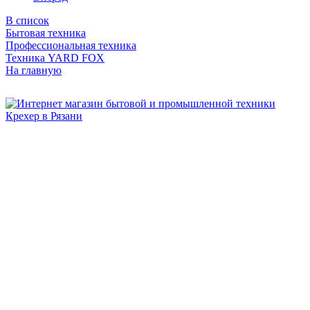
В список
Бытовая техника
Профессиональная техника
Техника YARD FOX
На главную
Бытовая и профессиональная
техника для дома и сада!
Информация
О компании
Сервис и ремонт
Новости и акции
Полезная информация
Контакты
г.Рязань
ул. Дзержинского, д. 59, корп. 3