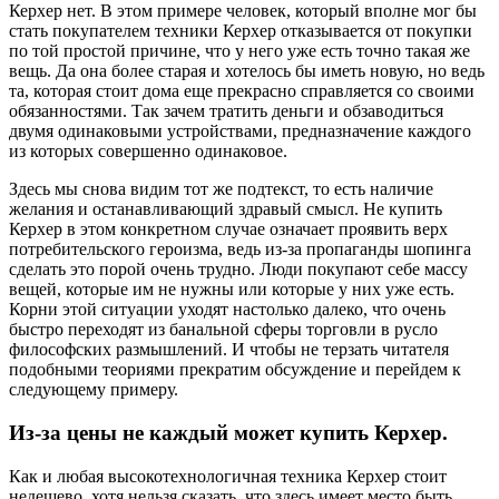
Керхер нет. В этом примере человек, который вполне мог бы
стать покупателем техники Керхер отказывается от покупки
по той простой причине, что у него уже есть точно такая же
вещь. Да она более старая и хотелось бы иметь новую, но ведь
та, которая стоит дома еще прекрасно справляется со своими
обязанностями. Так зачем тратить деньги и обзаводиться
двумя одинаковыми устройствами, предназначение каждого
из которых совершенно одинаковое.
Здесь мы снова видим тот же подтекст, то есть наличие
желания и останавливающий здравый смысл. Не купить
Керхер в этом конкретном случае означает проявить верх
потребительского героизма, ведь из-за пропаганды шопинга
сделать это порой очень трудно. Люди покупают себе массу
вещей, которые им не нужны или которые у них уже есть.
Корни этой ситуации уходят настолько далеко, что очень
быстро переходят из банальной сферы торговли в русло
философских размышлений. И чтобы не терзать читателя
подобными теориями прекратим обсуждение и перейдем к
следующему примеру.
Из-за цены не каждый может купить Керхер.
Как и любая высокотехнологичная техника Керхер стоит
недешево, хотя нельзя сказать, что здесь имеет место быть