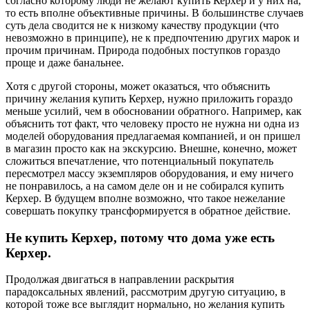
согласно которому люди не желают купить Керхер и у них на,
то есть вполне объективные причины. В большинстве случаев
суть дела сводится не к низкому качеству продукции (что
невозможно в принципе), не к предпочтению других марок и
прочим причинам. Природа подобных поступков гораздо
проще и даже банальнее.
Хотя с другой стороны, может оказаться, что объяснить
причину желания купить Керхер, нужно приложить гораздо
меньше усилий, чем в обосновании обратного. Например, как
объяснить тот факт, что человеку просто не нужна ни одна из
моделей оборудования предлагаемая компанией, и он пришел
в магазин просто как на экскурсию. Внешне, конечно, может
сложиться впечатление, что потенциальный покупатель
пересмотрел массу экземпляров оборудования, и ему ничего
не понравилось, а на самом деле он и не собирался купить
Керхер. В будущем вполне возможно, что такое нежелание
совершать покупку трансформируется в обратное действие.
Не купить Керхер, потому что дома уже есть
Керхер.
Продолжая двигаться в направлении раскрытия
парадоксальных явлений, рассмотрим другую ситуацию, в
которой тоже все выглядит нормально, но желания купить