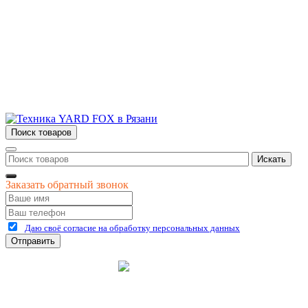
г.Рязань
ул. Дзержинского, д. 59, корп. 3
+7 (4912) 47-02-22
Поиск товаров
Искать
Заказать обратный звонок
Даю своё согласие на обработку персональных данных
Отправить
©
2026
интернет-магазин Керхер Рязань официальный сайт
Креативные Бизнес
Создание и продвижение
Системы
сайтов