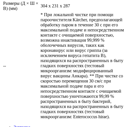
Размеры (Д × Ш ×
304 x 231 x 287
В) (мм)
* При локальной чистке при помощи
пароочистителя Kärcher, предполагающей
обработку паром в течение 30 с при его
максимальной подаче и непосредственном
контакте с очищаемой поверхностью,
возможна инактивация 99,999 %
оболочечных вирусов, таких как
коронавирус или вирус гриппа (за
исключением вируса гепатита B),
находящихся на распространенных в быту
--
гладких поверхностях (тестовый
микроорганизм: модифицированный
вирус вакцины Анкара). ** При чистке со
скоростью перемещения 30 см/с при
максимальной подаче пара и его
непосредственном контакте с очищаемой
поверхностью уничтожаются 99,99 %
распространенных в быту бактерий,
находящихся на распространенных в быту
гладких поверхностях (тестовый
микроорганизм: Enterococcus hirae).