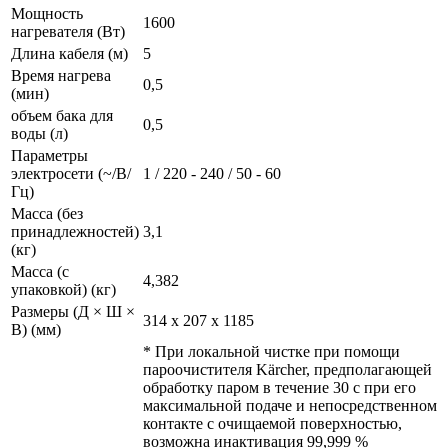
Мощность
1600
нагревателя (Вт)
Длина кабеля (м)
5
Время нагрева
0,5
(мин)
объем бака для
0,5
воды (л)
Параметры
электросети (~/В/
1 / 220 - 240 / 50 - 60
Гц)
Масса (без
принадлежностей)
3,1
(кг)
Масса (с
4,382
упаковкой) (кг)
Размеры (Д × Ш ×
314 x 207 x 1185
В) (мм)
* При локальной чистке при помощи
пароочистителя Kärcher, предполагающей
обработку паром в течение 30 с при его
максимальной подаче и непосредственном
контакте с очищаемой поверхностью,
возможна инактивация 99,999 %