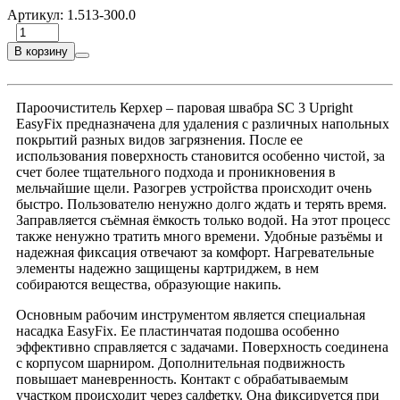
Артикул:
1.513-300.0
В корзину
Пароочиститель Керхер – паровая швабра SC 3 Upright
EasyFix предназначена для удаления с различных напольных
покрытий разных видов загрязнения. После ее
использования поверхность становится особенно чистой, за
счет более тщательного подхода и проникновения в
мельчайшие щели. Разогрев устройства происходит очень
быстро. Пользователю ненужно долго ждать и терять время.
Заправляется съёмная ёмкость только водой. На этот процесс
также ненужно тратить много времени. Удобные разъёмы и
надежная фиксация отвечают за комфорт. Нагревательные
элементы надежно защищены картриджем, в нем
собираются вещества, образующие накипь.
Основным рабочим инструментом является специальная
насадка EasyFix. Ее пластинчатая подошва особенно
эффективно справляется с задачами. Поверхность соединена
с корпусом шарниром. Дополнительная подвижность
повышает маневренность. Контакт с обрабатываемым
участком происходит через салфетку. Она фиксируется при