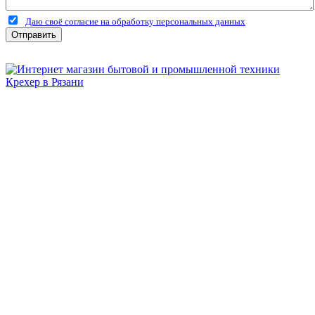
Даю своё согласие на обработку персональных данных
Отправить
Бытовая и профессиональная
техника для дома и сада!
Информация
О компании
Сервис и ремонт
Новости и акции
Полезная информация
Контакты
г.Рязань
ул. Дзержинского, д. 59, корп. 3
+7 (4912) 47-02-22