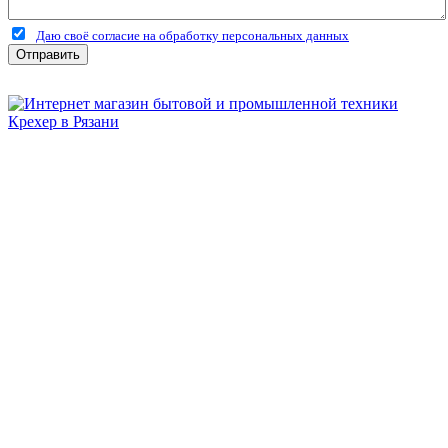
Даю своё согласие на обработку персональных данных
Отправить
Бытовая и профессиональная
техника для дома и сада!
Информация
О компании
Сервис и ремонт
Новости и акции
Полезная информация
Контакты
г.Рязань
ул. Дзержинского, д. 59, корп. 3
+7 (4912) 47-02-22