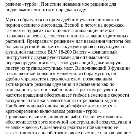
режиме «турбо». Поистине незаменимое решение для
поддержания чистоты и порядка в саду!
Мусор образуется на приусадебном участке не только в
период осеннего листопада. Весной и летом на дорожках,
газонах и террасах скапливаются опадающие цветки
плодовых деревьев, лепестки и листья завядших цветочных
растений. Прекрасным решением для наведения чистоты без
больших усилий окажется аккумуляторная воздуходувка с
функцией пылесоса BLV 18-200 Battery – компактный
инструмент с двумя рукоятками для оптимального
перераспределения веса, легко удаляющий даже мокрую
листву из труднодоступных мест. Выполняющий 3 функции
и оснащенный большим мешком для сбора мусора, он
удобно управляется переключателем, позволяющим
активировать режимы сдувания и всасывания как по
отдельности, так и в комбинации. При этом регулятор
частоты вращения обеспечивает гибкое изменение скорости
воздушного потока в зависимости от решаемой задачи.
Наиболее мощный очищающий эффект достигается в
кратковременно включаемом режиме «турбо».
Продолжительное выполнение работ без переутомления
обеспечивается эргономичной конструкцией воздуходувки и
ее малым весом. Облегчению работы и повышению ее
эффективности способствуют также съемные направляющие