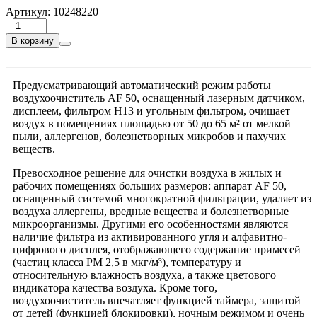
Артикул:
10248220
В корзину
Предусматривающий автоматический режим работы
воздухоочиститель AF 50, оснащенный лазерным датчиком,
дисплеем, фильтром H13 и угольным фильтром, очищает
воздух в помещениях площадью от 50 до 65 м² от мелкой
пыли, аллергенов, болезнетворных микробов и пахучих
веществ.
Превосходное решение для очистки воздуха в жилых и
рабочих помещениях больших размеров: аппарат AF 50,
оснащенный системой многократной фильтрации, удаляет из
воздуха аллергены, вредные вещества и болезнетворные
микроорганизмы. Другими его особенностями являются
наличие фильтра из активированного угля и алфавитно-
цифрового дисплея, отображающего содержание примесей
(частиц класса PM 2,5 в мкг/м³), температуру и
относительную влажность воздуха, а также цветового
индикатора качества воздуха. Кроме того,
воздухоочиститель впечатляет функцией таймера, защитой
от детей (функцией блокировки), ночным режимом и очень