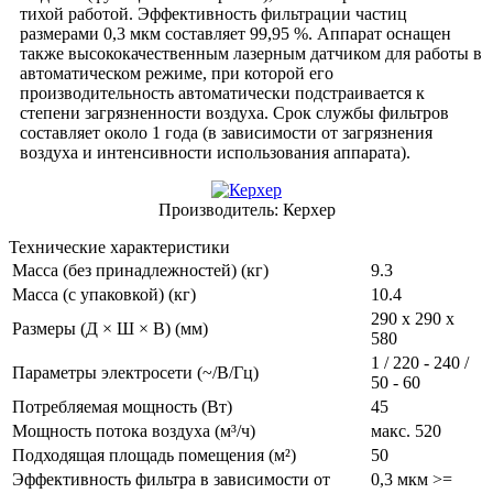
тихой работой. Эффективность фильтрации частиц
размерами 0,3 мкм составляет 99,95 %. Аппарат оснащен
также высококачественным лазерным датчиком для работы в
автоматическом режиме, при которой его
производительность автоматически подстраивается к
степени загрязненности воздуха. Срок службы фильтров
составляет около 1 года (в зависимости от загрязнения
воздуха и интенсивности использования аппарата).
Производитель:
Керхер
Технические характеристики
Масса (без принадлежностей) (кг)
9.3
Масса (с упаковкой) (кг)
10.4
290 x 290 x
Размеры (Д × Ш × В) (мм)
580
1 / 220 - 240 /
Параметры электросети (~/В/Гц)
50 - 60
Потребляемая мощность (Вт)
45
Мощность потока воздуха (м³/ч)
макс. 520
Подходящая площадь помещения (м²)
50
Эффективность фильтра в зависимости от
0,3 мкм >=