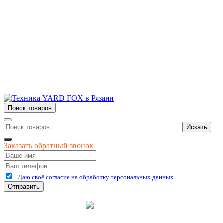
Контакты
г.Рязань
ул. Дзержинского, д. 59, корп. 3
+7 (4912) 47-02-22
Поиск товаров
Искать
Заказать обратный звонок
Даю своё согласие на обработку персональных данных
Отправить
©
2026
интернет-магазин Керхер Рязань официальный сайт
Креативные Бизнес
Создание и продвижение
Системы
сайтов