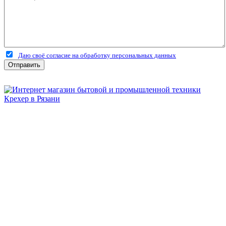
Даю своё согласие на обработку персональных данных
Отправить
Бытовая и профессиональная
техника для дома и сада!
Информация
О компании
Сервис и ремонт
Новости и акции
Полезная информация
Контакты
г.Рязань