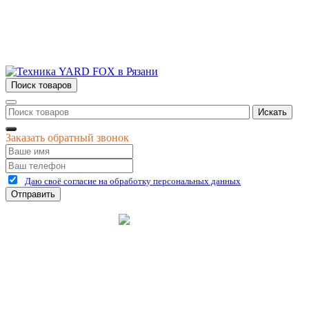
ул. Дзержинского, д. 59, корп. 3
+7 (4912) 47-02-22
Поиск товаров
Искать
Заказать обратный звонок
Даю своё согласие на обработку персональных данных
Отправить
©
2026
интернет-магазин Керхер Рязань официальный сайт
Креативные Бизнес
Создание и продвижение
Системы
сайтов