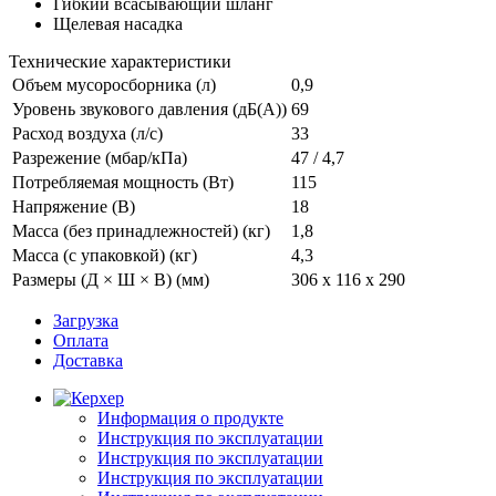
Гибкий всасывающий шланг
Щелевая насадка
Технические характеристики
Объем мусоросборника (л)
0,9
Уровень звукового давления (дБ(А))
69
Расход воздуха (л/с)
33
Разрежение (мбар/кПа)
47 / 4,7
Потребляемая мощность (Вт)
115
Напряжение (В)
18
Масса (без принадлежностей) (кг)
1,8
Масса (с упаковкой) (кг)
4,3
Размеры (Д × Ш × В) (мм)
306 x 116 x 290
Загрузка
Оплата
Доставка
Информация о продукте
Инструкция по эксплуатации
Инструкция по эксплуатации
Инструкция по эксплуатации