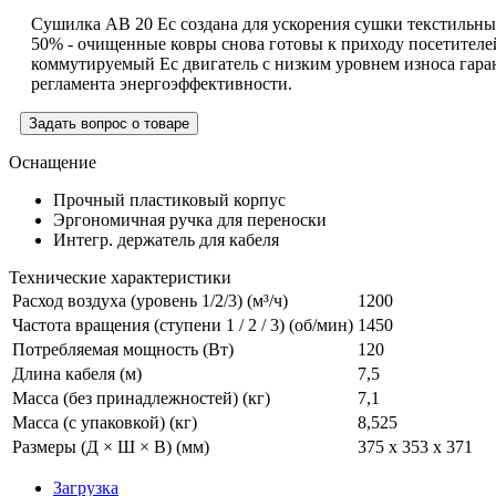
Сушилка AB 20 Ec создана для ускорения сушки текстильны
50% - очищенные ковры снова готовы к приходу посетителей
коммутируемый Ec двигатель с низким уровнем износа гара
регламента энергоэффективности.
Задать вопрос о товаре
Оснащение
Прочный пластиковый корпус
Эргономичная ручка для переноски
Интегр. держатель для кабеля
Технические характеристики
Расход воздуха (уровень 1/2/3) (м³/ч)
1200
Частота вращения (ступени 1 / 2 / 3) (об/мин)
1450
Потребляемая мощность (Вт)
120
Длина кабеля (м)
7,5
Масса (без принадлежностей) (кг)
7,1
Масса (с упаковкой) (кг)
8,525
Размеры (Д × Ш × В) (мм)
375 x 353 x 371
Загрузка