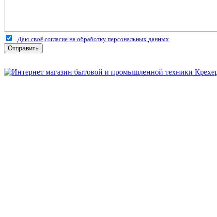
Даю своё согласие на обработку персональных данных
Отправить
Бытовая и профессиональная
техника для дома и сада!
Информация
О компании
Сервис и ремонт
Новости и акции
Полезная информация
Контакты
г.Рязань
ул. Дзержинского, д. 59, корп. 3
+7 (4912) 47-02-22