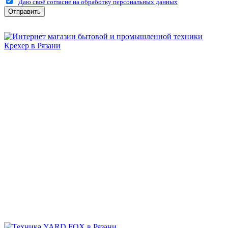
Даю своё согласие на обработку персональных данных
Отправить
Бытовая и профессиональная
техника для дома и сада!
Информация
О компании
Сервис и ремонт
Новости и акции
Полезная информация
Контакты
г.Рязань
ул. Дзержинского, д. 59, корп. 3
+7 (4912) 47-02-22