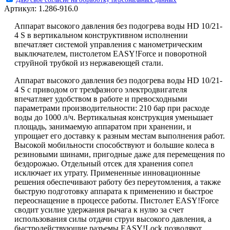
Артикул:
1.286-916.0
Аппарат высокого давления без подогрева воды HD 10/21-
4 S в вертикальном конструктивном исполнении
впечатляет системой управления с манометрическим
выключателем, пистолетом
EASY!Force
и поворотной
струйной трубкой из нержавеющей стали.
Аппарат высокого давления без подогрева воды HD 10/21-
4 S с приводом от трехфазного электродвигателя
впечатляет удобством в работе и превосходными
параметрами производительности: 210 бар при расходе
воды до 1000 л/ч. Вертикальная конструкция уменьшает
площадь, занимаемую аппаратом при хранении, и
упрощает его доставку к разным местам выполнения работ.
Высокой мобильности способствуют и большие колеса в
резиновыми шинами, пригодные даже для перемещения по
бездорожью. Отдельный отсек для хранения сопел
исключает их утрату. Примененные инновационные
решения обеспечивают работу без переутомления, а также
быструю подготовку аппарата к применению и быстрое
переоснащение в процессе работы. Пистолет
EASY!Force
сводит усилие удержания рычага к нулю за счет
использования силы отдачи струи высокого давления, а
быстродействующие разъемы
EASY!Lock
позволяют