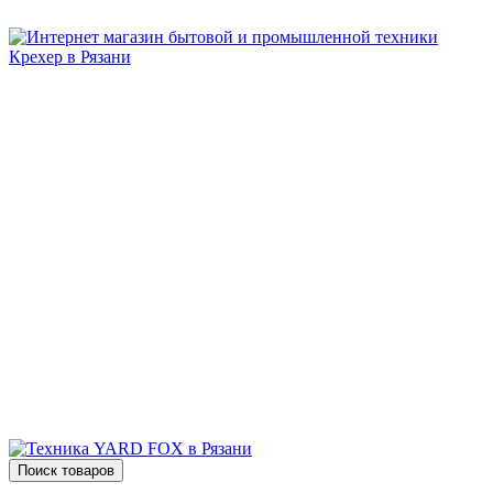
Бытовая и профессиональная
техника для дома и сада!
Информация
О компании
Сервис и ремонт
Новости и акции
Полезная информация
Контакты
г.Рязань
ул. Дзержинского, д. 59, корп. 3
+7 (4912) 47-02-22
Поиск товаров