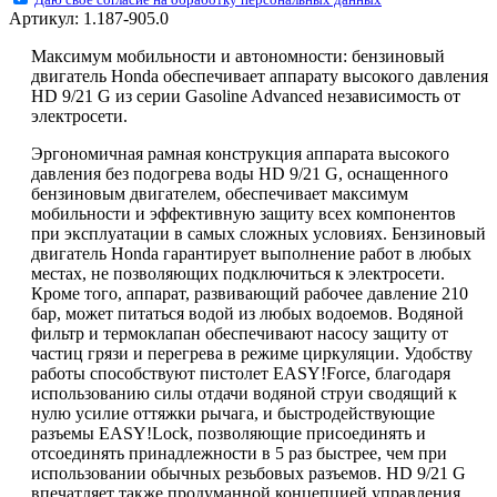
Артикул:
1.187-905.0
Максимум мобильности и автономности: бензиновый
двигатель Honda обеспечивает аппарату высокого давления
HD 9/21 G из серии Gasoline Advanced независимость от
электросети.
Эргономичная рамная конструкция аппарата высокого
давления без подогрева воды HD 9/21 G, оснащенного
бензиновым двигателем, обеспечивает максимум
мобильности и эффективную защиту всех компонентов
при эксплуатации в самых сложных условиях. Бензиновый
двигатель Honda гарантирует выполнение работ в любых
местах, не позволяющих подключиться к электросети.
Кроме того, аппарат, развивающий рабочее давление 210
бар, может питаться водой из любых водоемов. Водяной
фильтр и термоклапан обеспечивают насосу защиту от
частиц грязи и перегрева в режиме циркуляции. Удобству
работы способствуют пистолет
EASY!Force
, благодаря
использованию силы отдачи водяной струи сводящий к
нулю усилие оттяжки рычага, и быстродействующие
разъемы
EASY!Lock
, позволяющие присоединять и
отсоединять принадлежности в 5 раз быстрее, чем при
использовании обычных резьбовых разъемов. HD 9/21 G
впечатляет также продуманной концепцией управления,