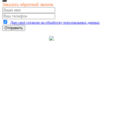
Заказать обратный звонок
Даю своё согласие на обработку персональных данных
Отправить
©
2026
интернет-магазин Керхер Рязань официальный сайт
Креативные Бизнес
Создание и продвижение
Системы
сайтов