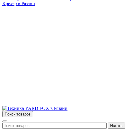
Бытовая и профессиональная
техника для дома и сада!
Информация
О компании
Сервис и ремонт
Новости и акции
Полезная информация
Контакты
г.Рязань
ул. Дзержинского, д. 59, корп. 3
+7 (4912) 47-02-22
Поиск товаров
Искать