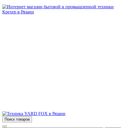
Бытовая и профессиональная
техника для дома и сада!
Информация
О компании
Сервис и ремонт
Новости и акции
Полезная информация
Контакты
г.Рязань
ул. Дзержинского, д. 59, корп. 3
+7 (4912) 47-02-22
Поиск товаров