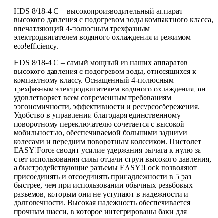
HDS 8/18-4 C – высокопроизводительный аппарат
высокого давления с подогревом воды компактного класса,
впечатляющий 4-полюсным трехфазным
электродвигателем водяного охлаждения и режимом
eco!efficiency
.
HDS 8/18-4 C – самый мощный из наших аппаратов
высокого давления с подогревом воды, относящихся к
компактному классу. Оснащенный 4-полюсным
трехфазным электродвигателем водяного охлаждения, он
удовлетворяет всем современным требованиям
эргономичности, эффективности и ресурсосбережения.
Удобство в управлении благодаря единственному
поворотному переключателю сочетается с высокой
мобильностью, обеспечиваемой большими задними
колесами и передним поворотным колесиком. Пистолет
EASY!Force
сводит усилие удержания рычага к нулю за
счет использования силы отдачи струи высокого давления,
а быстродействующие разъемы
EASY!Lock
позволяют
присоединять и отсоединять принадлежности в 5 раз
быстрее, чем при использовании обычных резьбовых
разъемов, которым они не уступают в надежности и
долговечности. Высокая надежность обеспечивается
прочным шасси, в которое интегрированы баки для