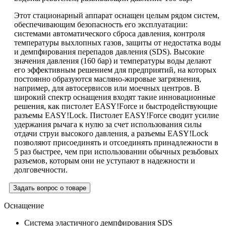
Этот стационарный аппарат оснащен целым рядом систем,
обеспечивающим безопасность его эксплуатации:
системами автоматического сброса давления, контроля
температуры выхлопных газов, защиты от недостатка воды
и демпфирования перепадов давления (SDS). Высокие
значения давления (160 бар) и температуры воды делают
его эффективным решением для предприятий, на которых
постоянно образуются масляно-жировые загрязнения,
например, для автосервисов или моечных центров. В
широкий спектр оснащения входят такие инновационные
решения, как пистолет
EASY!Force
и быстродействующие
разъемы
EASY!Lock
. Пистолет
EASY!Force
сводит усилие
удержания рычага к нулю за счет использования силы
отдачи струи высокого давления, а разъемы
EASY!Lock
позволяют присоединять и отсоединять принадлежности в
5 раз быстрее, чем при использовании обычных резьбовых
разъемов, которым они не уступают в надежности и
долговечности.
Задать вопрос о товаре
Оснащение
Система эластичного демпфирования SDS