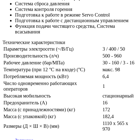
Система сброса давления
Система контроля горения
Подготовка к работе в режиме Servo Control
Подготовка к работе с дистанционным управлением
Функция подачи чистящего средства, Система
всасывания
Технические характеристики
Параметры электросети (~/В/Гц)
3 / 400 / 50
Производительность (л/ч)
500 - 960
Рабочее давление (бар/МПа)
30 - 160 / 3 - 16
Температура (при 12 °C на входе) (°C)
макс. 98
Потребляемая мощность (кВт)
6,4
Число одновременно работающих
1
операторов
Высокая мобильность
стационарный
Предохранитель (A)
16
Масса (с принадлежностями) (кг)
172
Масса (с упаковкой) (кг)
182,4
1110 x 565 x
Размеры (Д × Ш × В) (мм)
970