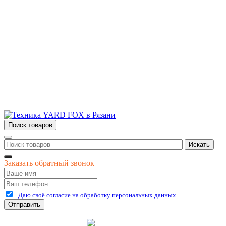
Новости и акции
Полезная информация
Контакты
г.Рязань
ул. Дзержинского, д. 59, корп. 3
+7 (4912) 47-02-22
Поиск товаров
Искать
Заказать обратный звонок
Даю своё согласие на обработку персональных данных
Отправить
©
2026
интернет-магазин Керхер Рязань официальный сайт
Креативные Бизнес
Создание и продвижение