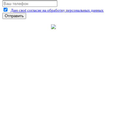
Даю своё согласие на обработку персональных данных
Отправить
©
2026
интернет-магазин Керхер Рязань официальный сайт
Креативные Бизнес
Создание и продвижение
Системы
сайтов