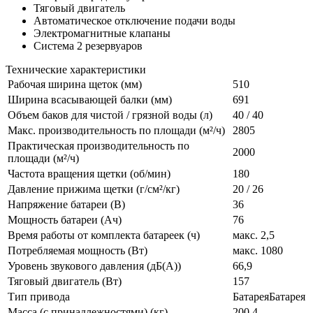
Тяговый двигатель
Автоматическое отключение подачи воды
Электромагнитные клапаны
Система 2 резервуаров
Технические характеристики
Рабочая ширина щеток (мм)
510
Ширина всасывающей балки (мм)
691
Объем баков для чистой / грязной воды (л)
40 / 40
Макс. производительность по площади (м²/ч)
2805
Практическая производительность по
2000
площади (м²/ч)
Частота вращения щетки (об/мин)
180
Давление прижима щетки (г/см²/кг)
20 / 26
Напряжение батареи (В)
36
Мощность батареи (Ач)
76
Время работы от комплекта батареек (ч)
макс. 2,5
Потребляемая мощность (Вт)
макс. 1080
Уровень звукового давления (дБ(А))
66,9
Тяговый двигатель (Вт)
157
Тип привода
БатареяБатарея
Масса (с принадлежностями) (кг)
200,4