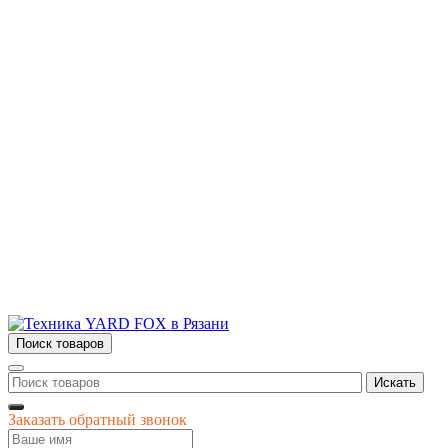
техника для дома и сада!
Информация
О компании
Сервис и ремонт
Новости и акции
Полезная информация
Контакты
г.Рязань
ул. Дзержинского, д. 59, корп. 3
+7 (4912) 47-02-22
Поиск товаров
Искать
Заказать обратный звонок