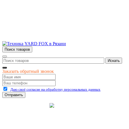
г.Рязань
ул. Дзержинского, д. 59, корп. 3
+7 (4912) 47-02-22
Поиск товаров
Искать
Заказать обратный звонок
Даю своё согласие на обработку персональных данных
Отправить
©
2026
интернет-магазин Керхер Рязань официальный сайт
Креативные Бизнес
Создание и продвижение
Системы
сайтов