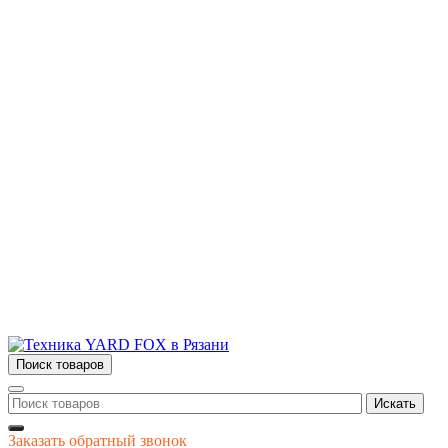
Бытовая и профессиональная
техника для дома и сада!
Информация
О компании
Сервис и ремонт
Новости и акции
Полезная информация
Контакты
г.Рязань
ул. Дзержинского, д. 59, корп. 3
+7 (4912) 47-02-22
Поиск товаров
Искать
Заказать обратный звонок