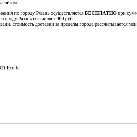
асчётом
ования по городу Рязань осуществляется
БЕСПЛАТНО
при сумме
 городу Рязань составляет 900 руб.
Рязани, стоимость доставки за пределы города рассчитывается м
611 Eco K