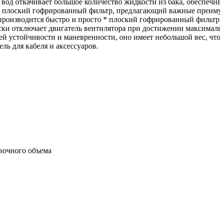
од откачивает большое количество жидкости из бака, обеспечи
ся плоский гофрированный фильтр, предлагающий важные преим
производится быстро и просто * плоский гофрированный фильтр 
ски отключает двигатель вентилятора при достижении максималь
ей устойчивости и маневренности, оно имеет небольшой вес, чт
ь для кабеля и аксессуаров.
вочного объема