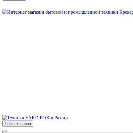
Бытовая и профессиональная
техника для дома и сада!
Информация
О компании
Сервис и ремонт
Новости и акции
Полезная информация
Контакты
г.Рязань
ул. Дзержинского, д. 59, корп. 3
+7 (4912) 47-02-22
Поиск товаров