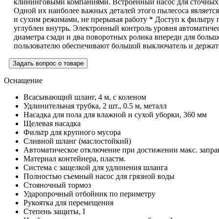
клининговыми компаниями. Встроенный насос для сточных в
Одной их наиболее важных деталей этого пылесоса являет
и сухим режимами, не прерывая работу * Доступ к фильтру 
углублен внутрь. Электронный контроль уровня автоматиче
диаметра сзади и два поворотных ролика впереди для больш
пользователю обеспечивают большой выключатель и держател
Задать вопрос о товаре
Оснащение
Всасывающий шланг, 4 м, с коленом
Удлинительная трубка, 2 шт., 0.5 м, металл
Насадка для пола для влажной и сухой уборки, 360 мм
Щелевая насадка
Фильтр для крупного мусора
Сливной шланг (маслостойкий)
Автоматическое отключение при достижении макс. запра
Материал контейнера, пластм.
Система с защелкой для удлинения шланга
Полностью съемный насос для грязной воды
Стояночный тормоз
Ударопрочный отбойник по периметру
Рукоятка для перемещения
Степень защиты, I