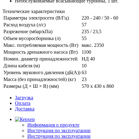
Необслуживаемые всасывающие турбины, 1 шт.
Технические характеристики
Параметры электросети (В/Гц)
220 - 240 / 50 - 60
Расход воздуха (л/с)
57
Разрежение (мбар/кПа)
235 / 23,5
Объем мусоросборника (л)
55
Макс. потребляемая мощность (Вт)
макс. 2350
Мощность дренажного насоса (Вт)
1100
Номин. диаметр принадлежностей
НД 40
Длина кабеля (м)
10
Уровень звукового давления (дБ(А))
63
Масса (без принадлежностей) (кг)
23
Размеры (Д × Ш × В) (мм)
570 x 430 x 860
Загрузка
Оплата
Доставка
Информация о продукте
Инструкция по эксплуатации
Инструкция по эксплуатации