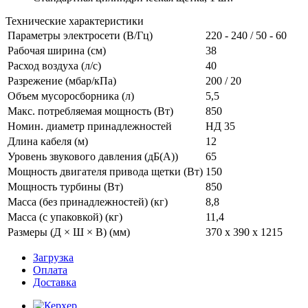
Технические характеристики
Параметры электросети (В/Гц)
220 - 240 / 50 - 60
Рабочая ширина (см)
38
Расход воздуха (л/с)
40
Разрежение (мбар/кПа)
200 / 20
Объем мусоросборника (л)
5,5
Макс. потребляемая мощность (Вт)
850
Номин. диаметр принадлежностей
НД 35
Длина кабеля (м)
12
Уровень звукового давления (дБ(А))
65
Мощность двигателя привода щетки (Вт)
150
Мощность турбины (Вт)
850
Масса (без принадлежностей) (кг)
8,8
Масса (с упаковкой) (кг)
11,4
Размеры (Д × Ш × В) (мм)
370 x 390 x 1215
Загрузка
Оплата
Доставка