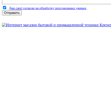
Даю своё согласие на обработку персональных данных
Отправить
Бытовая и профессиональная
техника для дома и сада!
Информация
О компании
Сервис и ремонт
Новости и акции
Полезная информация
Контакты
г.Рязань
ул. Дзержинского, д. 59, корп. 3
+7 (4912) 47-02-22