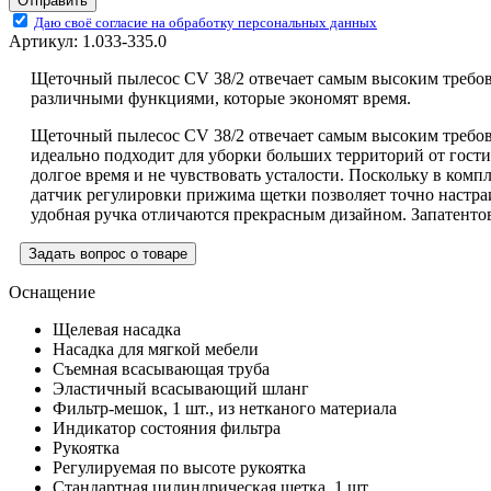
Отправить
Даю своё согласие на обработку персональных данных
Артикул:
1.033-335.0
Щеточный пылесос CV 38/2 отвечает самым высоким требова
различными функциями, которые экономят время.
Щеточный пылесос CV 38/2 отвечает самым высоким требов
идеально подходит для уборки больших территорий от гостин
долгое время и не чувствовать усталости. Поскольку в ком
датчик регулировки прижима щетки позволяет точно настраи
удобная ручка отличаются прекрасным дизайном. Запатентов
Задать вопрос о товаре
Оснащение
Щелевая насадка
Насадка для мягкой мебели
Съемная всасывающая труба
Эластичный всасывающий шланг
Фильтр-мешок, 1 шт., из нетканого материала
Индикатор состояния фильтра
Рукоятка
Регулируемая по высоте рукоятка
Стандартная цилиндрическая щетка, 1 шт.