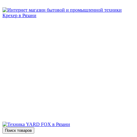
Бытовая и профессиональная
техника для дома и сада!
Информация
О компании
Сервис и ремонт
Новости и акции
Полезная информация
Контакты
г.Рязань
ул. Дзержинского, д. 59, корп. 3
+7 (4912) 47-02-22
Поиск товаров