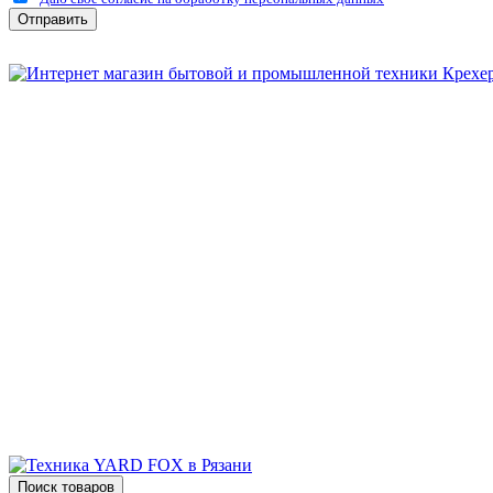
Отправить
Бытовая и профессиональная
техника для дома и сада!
Информация
О компании
Сервис и ремонт
Новости и акции
Полезная информация
Контакты
г.Рязань
ул. Дзержинского, д. 59, корп. 3
+7 (4912) 47-02-22
Поиск товаров