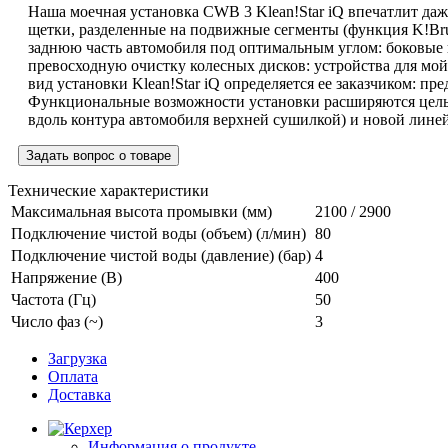
Наша моечная установка CWB 3
Klean!Star
iQ впечатлит да
щетки, разделенные на подвижные сегменты (функция
K!Br
заднюю часть автомобиля под оптимальным углом: боковые 
превосходную очистку колесных дисков: устройства для мо
вид установки
Klean!Star
iQ определяется ее заказчиком: пр
Функциональные возможности установки расширяются целым
вдоль контура автомобиля верхней сушилкой) и новой лине
Задать вопрос о товаре
Технические характеристики
Максимальная высота промывки (мм)
2100 / 2900
Подключение чистой воды (объем) (л/мин)
80
Подключение чистой воды (давление) (бар)
4
Напряжение (В)
400
Частота (Гц)
50
Число фаз (~)
3
Загрузка
Оплата
Доставка
Информация о продукте