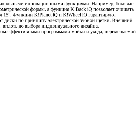
уникальными инновационными функциями. Например, боковые
ометрической формы, а функция K!Back iQ позволяет очищать
ол 15°. Функции
K!Planet
iQ и K!Wheel iQ гарантируют
ают диски по принципу электрической зубной щетки. Внешний
я, вплоть до выбора индивидуального дизайна.
ысокоэффективными программами мойки и ухода, перемещаемой