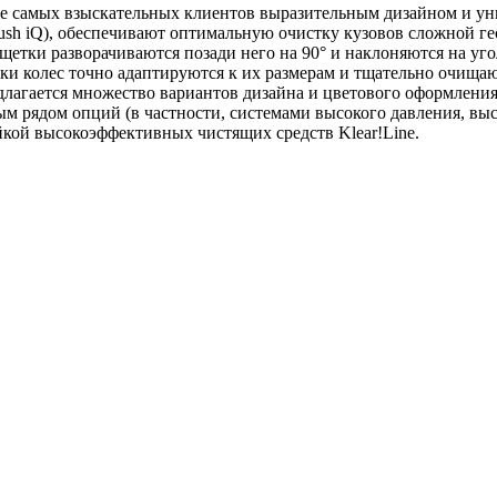
же самых взыскательных клиентов выразительным дизайном и 
ush
iQ), обеспечивают оптимальную очистку кузовов сложной ге
щетки разворачиваются позади него на 90° и наклоняются на уг
йки колес точно адаптируются к их размерам и тщательно очищ
едлагается множество вариантов дизайна и цветового оформлени
 рядом опций (в частности, системами высокого давления, в
йкой высокоэффективных чистящих средств Klear!Line.