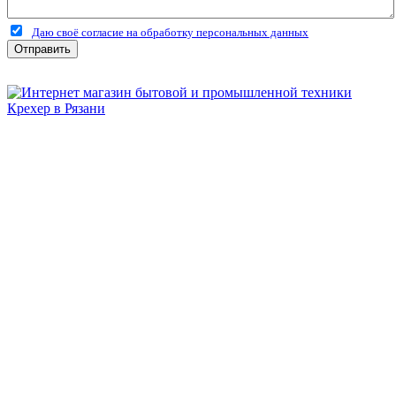
Даю своё согласие на обработку персональных данных
Отправить
Бытовая и профессиональная
техника для дома и сада!
Информация
О компании
Сервис и ремонт
Новости и акции
Полезная информация
Контакты
г.Рязань
ул. Дзержинского, д. 59, корп. 3
+7 (4912) 47-02-22