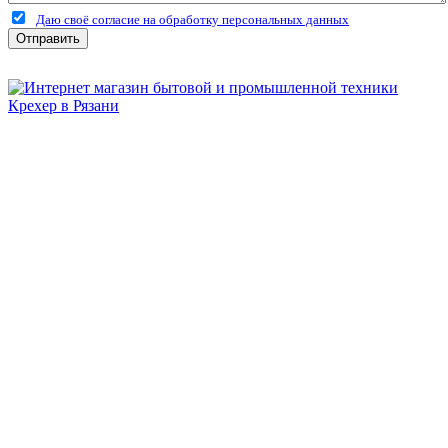
Даю своё согласие на обработку персональных данных
Отправить
Бытовая и профессиональная
техника для дома и сада!
Информация
О компании
Сервис и ремонт
Новости и акции
Полезная информация
Контакты
г.Рязань
ул. Дзержинского, д. 59, корп. 3
+7 (4912) 47-02-22