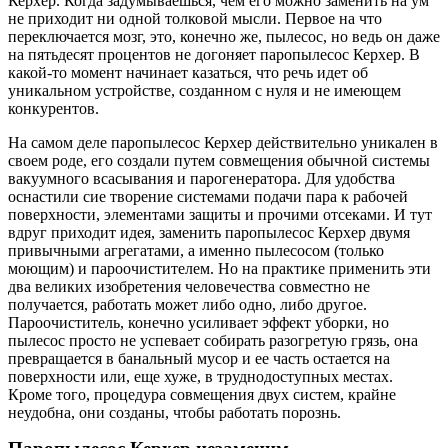
Керхер. Когда задумываешься, чем его можно заменить на ум
не приходит ни одной толковой мысли. Первое на что
переключается мозг, это, конечно же, пылесос, но ведь он даже
на пятьдесят процентов не догоняет паропылесос Керхер. В
какой-то момент начинает казаться, что речь идет об
уникальном устройстве, созданном с нуля и не имеющем
конкурентов.
На самом деле паропылесос Керхер действительно уникален в
своем роде, его создали путем совмещения обычной системы
вакуумного всасывания и парогенератора. Для удобства
оснастили сие творение системами подачи пара к рабочей
поверхности, элементами защиты и прочими отсеками. И тут
вдруг приходит идея, заменить паропылесос Керхер двумя
привычными агрегатами, а именно пылесосом (только
моющим) и пароочистителем. Но на практике применить эти
два великих изобретения человечества совместно не
получается, работать может либо одно, либо другое.
Пароочиститель, конечно усиливает эффект уборки, но
пылесос просто не успевает собирать разогретую грязь, она
превращается в банальный мусор и ее часть остается на
поверхности или, еще хуже, в труднодоступных местах.
Кроме того, процедура совмещения двух систем, крайне
неудобна, они созданы, чтобы работать порознь.