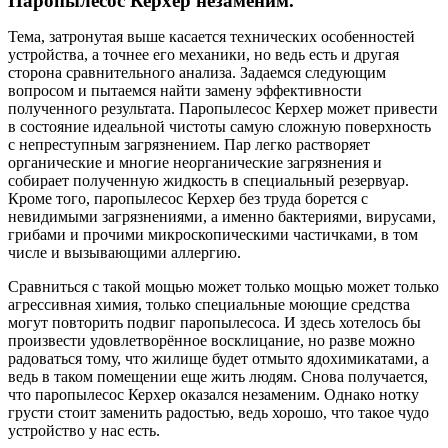
Паропылесос Керхер незаменим.
Тема, затронутая выше касается технических особенностей
устройства, а точнее его механики, но ведь есть и другая
сторона сравнительного анализа. Задаемся следующим
вопросом и пытаемся найти замену эффективности
полученного результата. Паропылесос Керхер может привести
в состояние идеальной чистоты самую сложную поверхность
с непреступным загрязнением. Пар легко растворяет
органические и многие неорганические загрязнения и
собирает полученную жидкость в специальный резервуар.
Кроме того, паропылесос Керхер без труда борется с
невидимыми загрязнениями, а именно бактериями, вирусами,
грибами и прочими микроскопическими частичками, в том
числе и вызывающими аллергию.
Сравниться с такой мощью может только мощью может только
агрессивная химия, только специальные моющие средства
могут повторить подвиг паропылесоса. И здесь хотелось бы
произвести удовлетворённое восклицание, но разве можно
радоваться тому, что жилище будет отмыто ядохимикатами, а
ведь в таком помещении еще жить людям. Снова получается,
что паропылесос Керхер оказался незаменим. Однако нотку
грусти стоит заменить радостью, ведь хорошо, что такое чудо
устройство у нас есть.