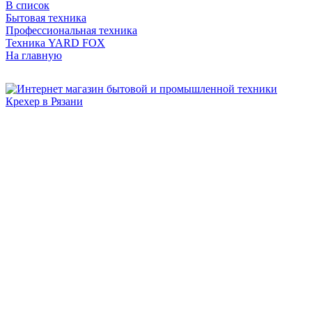
В список
Бытовая техника
Профессиональная техника
Техника YARD FOX
На главную
Бытовая и профессиональная
техника для дома и сада!
Информация
О компании
Сервис и ремонт
Новости и акции
Полезная информация
Контакты
г.Рязань
ул. Дзержинского, д. 59, корп. 3
+7 (4912) 47-02-22