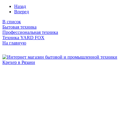
Назад
Вперед
В список
Бытовая техника
Профессиональная техника
Техника YARD FOX
На главную
Бытовая и профессиональная
техника для дома и сада!
Информация
О компании
Сервис и ремонт
Новости и акции
Полезная информация
Контакты
г.Рязань