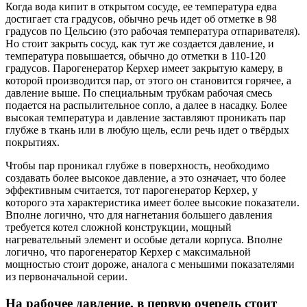
Когда вода кипит в открытом сосуде, ее температура едва
достигает ста градусов, обычно речь идет об отметке в 98
градусов по Цельсию (это рабочая температура отпаривателя).
Но стоит закрыть сосуд, как тут же создается давление, и
температура повышается, обычно до отметки в 110-120
градусов. Парогенератор Керхер имеет закрытую камеру, в
которой производится пар, от этого он становится горячее, а
давление выше. По специальным трубкам рабочая смесь
подается на распылительное сопло, а далее в насадку. Более
высокая температура и давление заставляют проникать пар
глубже в ткань или в любую щель, если речь идет о твёрдых
покрытиях.
Чтобы пар проникал глубже в поверхность, необходимо
создавать более высокое давление, а это означает, что более
эффективным считается, тот парогенератор Керхер, у
которого эта характеристика имеет более высокие показатели.
Вполне логично, что для нагнетания большего давления
требуется котел сложной конструкции, мощный
нагревательный элемент и особые детали корпуса. Вполне
логично, что парогенератор Керхер с максимальной
мощностью стоит дороже, аналога с меньшими показателями
из первоначальной серии.
На рабочее давление, в первую очередь стоит