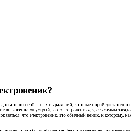
лектровеник?
 достаточно необычных выражений, которые порой достаточно сл
оит выражение «шустрый, как электровеник», здесь самым загад
оказаться, что электровеник, это обычный веник, к которому, к
, пожалуй, это будет абсолютно бесполезная вещь, поскольку ве