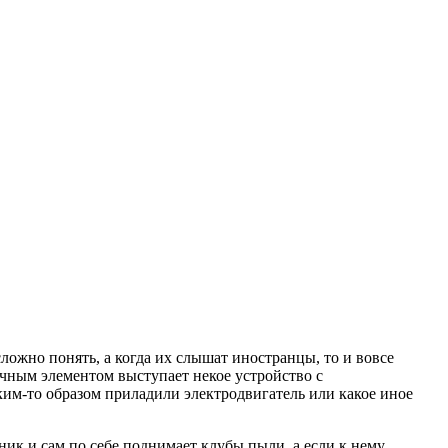
ожно понять, а когда их слышат иностранцы, то и вовсе
очным элементом выступает некое устройство с
аким-то образом приладили электродвигатель или какое иное
ник и сам по себе поднимает клубы пыли, а если к нему