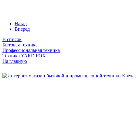
Назад
Вперед
В список
Бытовая техника
Профессиональная техника
Техника YARD FOX
На главную
Бытовая и профессиональная
техника для дома и сада!
Информация
О компании
Сервис и ремонт
Новости и акции
Полезная информация
Контакты