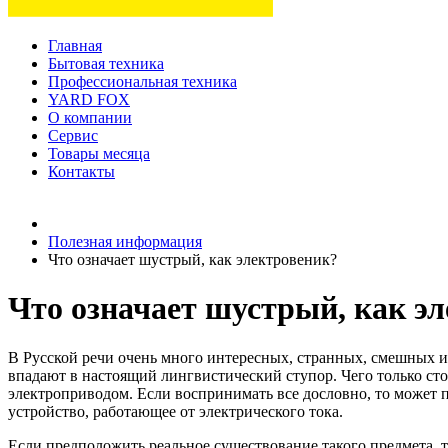
Главная
Бытовая техника
Профессиональная техника
YARD FOX
О компании
Сервис
Товары месяца
Контакты
Товаров (
0
) на сумму
0 руб.
Полезная информация
Что означает шустрый, как электровеник?
Что означает шустрый, как э
В Русской речи очень много интересных, странных, смешных и
впадают в настоящий лингвистический ступор. Чего только ст
электроприводом. Если воспринимать все дословно, то может п
устройство, работающее от электрического тока.
Если предположить реальное существование такого предмета, то