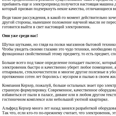
прибавить еще и электропривод получится настоящая машина дл
который призван подчеркнуть некие качества, отличающиеся в
Ведя такие рассуждения, в какой-то момент действительно хоч
другой стороны, нынешнее положение научной мысли не переста
готовится выйти в свет настоящий электровеник.
Они уже среди нас!
Шутки шутками, но глядя на полки магазинов бытовой техники 
Чтобы увидеть своими глазами это чудо техники, необходимо пр
функционал свойственный этому предмету, то есть предмет, с
Больше всего под такое определение попадает пылесос, котор
электровеник быстро и качественно уберет любое помещение, 
отпаривали, стеклоочистители и многие другие полезные в убо
протяжении сотен лет боролись с мусором и пылью в своем жи
Компания Керхер, пожалуй, больше остальных знает про электр
странную формулировку. Современное, качественное оборудова
избавиться от пыли в паласе, диване или в любом другом текст
гостиничном комплексе или небольшой уютной квартирке.
Альфред Керхер много лет назад занялся разработкой оборудова
Так что, если кто-то по-прежнему считает, что электровеник, 