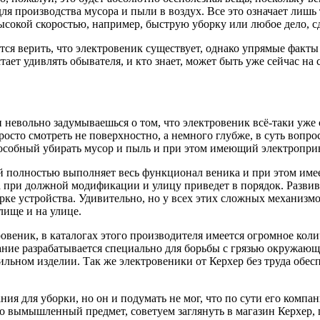
я производства мусора и пыли в воздух. Все это означает лишь
ысокой скоростью, например, быструю уборку или любое дело, с
ется верить, что электровеник существует, однако упрямые факт
ет удивлять обывателя, и кто знает, может быть уже сейчас на 
невольно задумываешься о том, что электровеник всё-таки уже 
осто смотреть не поверхностно, а немного глубже, в суть вопрос
пособный убирать мусор и пыль и при этом имеющий электропри
ый полностью выполняет весь функционал веника и при этом име
а при должной модификации и улицу приведет в порядок. Развив
рке устройства. Удивительно, но у всех этих сложных механизм
лище и на улице.
овеник, в каталогах этого производителя имеется огромное коли
ние разрабатывается специально для борьбы с грязью окружающе
ильном изделии. Так же электровеники от Керхер без труда обес
ния для уборки, но он и подумать не мог, что по сути его комп
это вымышленный предмет, советуем заглянуть в магазин Керхер,