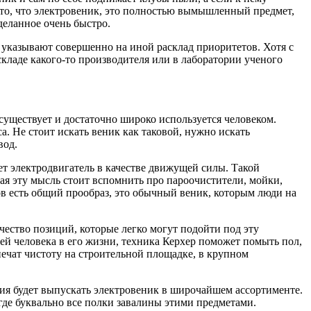
 то, что электровеник, это полностью вымышленный предмет,
деланное очень быстро.
ы указывают совершенно на иной расклад приоритетов. Хотя с
складе какого-то производителя или в лаборатории ученого
существует и достаточно широко используется человеком.
а. Не стоит искать веник как таковой, нужно искать
вод.
ет электродвигатель в качестве движущей силы. Такой
ая эту мысль стоит вспомнить про пароочистители, мойки,
ов есть общий прообраз, это обычный веник, которым люди на
чество позиций, которые легко могут подойти под эту
й человека в его жизни, техника Керхер поможет помыть пол,
печат чистоту на строительной площадке, в крупном
ания будет выпускать электровеник в широчайшем ассортименте.
 где буквально все полки завалины этими предметами.