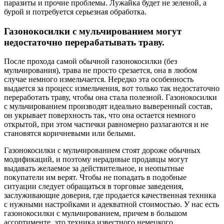
паразиты и прочие проблемы. Лужайка будет не зеленой, а
бурой и потребуется серьезная обработка.
Газонокосилки с мульчированием могут
недостаточно перерабатывать траву.
После прохода самой обычной газонокосилки (без
мульчирования), трава не просто срезается, она в любом
случае немного измельчается. Нередко эта особенность
выдается за процесс измельчения, вот только так недостаточно
переработать траву, чтобы она стала полезной. Газонокосилки
с мульчированием производят идеально выверенный состав,
он укрывает поверхность так, что она остается немного
открытой, при этом частички равномерно разлагаются и не
становятся коричневыми или белыми.
Газонокосилки с мульчированием стоят дороже обычных
модификаций, и поэтому нерадивые продавцы могут
выдавать желаемое за действительное, и неопытные
покупатели им верят. Чтобы не попадать в подобные
ситуации следует обращаться в торговые заведения,
заслуживающие доверия, где продается качественная техника
с нужными настройками и адекватной стоимостью. У нас есть
газонокосилки с мульчированием, причем в большом
ассортименте, это техника известного немецкого