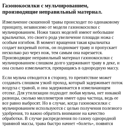
Газонокосилки с мульчированием,
производящие неправильный материал.
Измельчение скошенной травы происходит по одинаковому
принципу, независимо от модели газонокосилки с
мульчированием. Ножи таких моделей имеют небольшие
крыльчатки, это своего рода увеличение площади ножа с
особым изгибом. В момент вращения такая крыльчатка
создает вихревый поток, он поднимает траву и пропускает
несколько раз через нож, тем самым она нарезается.
Производящие неправильный материал газонокосилки с
мульчированием слишком долго удерживают траву в деке, и
она сильно измельчается, превращаясь в однородную массу.
Если мульча отводится в сторону, то препятствие может
создавать слишком узкий проход, который задерживает поток
воздуха с травой, и она задерживается в измельчающем
отсеке. Для утилизации подходит любая мульча, нет никакой
разницы, сколько миллиметров имеет одна частица, ведь ее
все равно выбросят. Но в случае, когда газонокосилки с
мульчированием используются с целью получения полезного
удобрения, то важно обратить внимание на качество
обработки. В случае распределения по газону однородной
травяной массы, трава быстро начнет «болеть», появятся