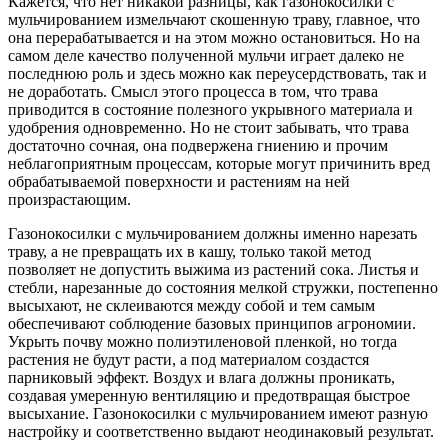
Кажется, что нет никакой разницы, как газонокосилки с
мульчированием измельчают скошенную траву, главное, что
она перерабатывается и на этом можно остановиться. Но на
самом деле качество полученной мульчи играет далеко не
последнюю роль и здесь можно как переусердствовать, так и
не доработать. Смысл этого процесса в том, что трава
приводится в состояние полезного укрывного материала и
удобрения одновременно. Но не стоит забывать, что трава
достаточно сочная, она подвержена гниению и прочим
неблагоприятным процессам, которые могут причинить вред
обрабатываемой поверхности и растениям на ней
произрастающим.
Газонокосилки с мульчированием должны именно нарезать
траву, а не превращать их в кашу, только такой метод
позволяет не допустить выжима из растений сока. Листья и
стебли, нарезанные до состояния мелкой стружки, постепенно
высыхают, не склеиваются между собой и тем самым
обеспечивают соблюдение базовых принципов агрономии.
Укрыть почву можно полиэтиленовой пленкой, но тогда
растения не будут расти, а под материалом создастся
парниковый эффект. Воздух и влага должны проникать,
создавая умеренную вентиляцию и предотвращая быстрое
высыхание. Газонокосилки с мульчированием имеют разную
настройку и соответственно выдают неодинаковый результат.