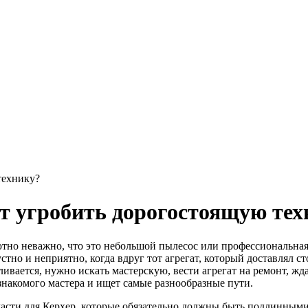
технику?
ут угробить дорогостоящую тех
тно неважно, что это небольшой пылесос или профессиональная
стно и неприятно, когда вдруг тот агрегат, который доставлял 
ливается, нужно искать мастерскую, вести агрегат на ремонт, ж
знакомого мастера и ищет самые разнообразные пути.
асти для Керхер, которые обязательно должны быть подлинными