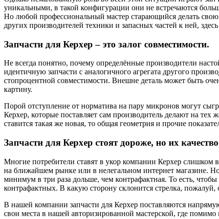
уникальными, в такой конфигурации они не встречаются больше
Но любой профессиональный мастер старающийся делать свою ра
других производителей техники и запасных частей к ней, здесь
Запчасти для Керхер – это залог совместимости.
Не всегда понятно, почему определённые производители насто
идентичную запчасти с аналогичного агрегата другого производ
стопроцентной совместимости. Внешне деталь может быть очень
картину.
Порой отступление от норматива на пару микронов могут сыгра
Керхер, которые поставляет сам производитель делают на тех же
ставится такая же новая, то общая геометрия и прочие показат
Запчасти для Керхер стоят дороже, но их качество
Многие потребители ставят в укор компании Керхер слишком в
на ближайшем рынке или в нелегальном интернет магазине. Но 
минимум в три раза дольше, чем контрафактная. То есть, чтоб
контрафактных. В какую сторону склонится стрелка, пожалуй, 
В нашей компании запчасти для Керхер поставляются напрямую
свои места в нашей авторизированной мастерской, где помимо 