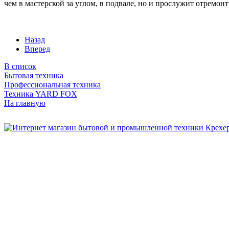
чем в мастерской за углом, в подвале, но и прослужит отремон
Назад
Вперед
В список
Бытовая техника
Профессиональная техника
Техника YARD FOX
На главную
Бытовая и профессиональная
техника для дома и сада!
Информация
О компании
Сервис и ремонт
Новости и акции
Полезная информация
Контакты