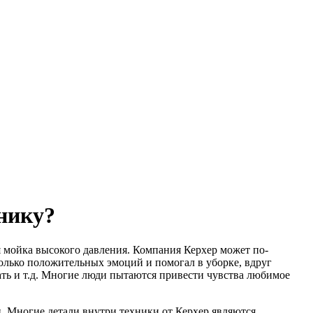
нику?
 мойка высокого давления. Компания Керхер может по-
столько положительных эмоций и помогал в уборке, вдруг
дать и т.д. Многие люди пытаются привести чувства любимое
. Многие детали внутри техники от Керхер являются