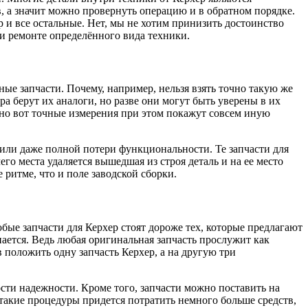
в, а значит можно провернуть операцию и в обратном порядке.
 и все остальные. Нет, мы не хотим принизить достоинство
ри ремонте определённого вида техники.
ые запчасти. Почему, например, нельзя взять точно такую же
а берут их аналоги, но разве они могут быть уверены в их
 но вот точные измерения при этом покажут совсем иную
 или даже полной потери функциональности. Те запчасти для
его места удаляется вышедшая из строя деталь и на ее место
 ритме, что и поле заводской сборки.
ые запчасти для Керхер стоят дороже тех, которые предлагают
пается. Ведь любая оригинальная запчасть прослужит как
 положить одну запчасть Керхер, а на другую три
ти надежности. Кроме того, запчасти можно поставить на
 такие процедуры придется потратить немного больше средств,