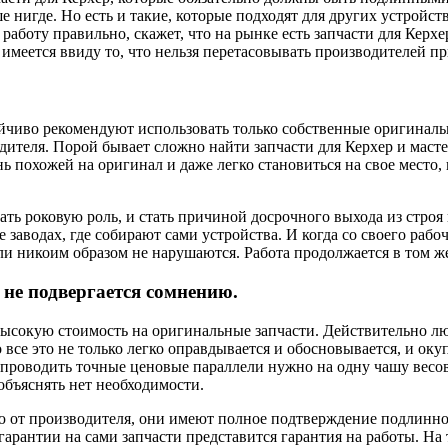
 нигде. Но есть и такие, которые подходят для других устройст
боту правильно, скажет, что на рынке есть запчасти для Керхер
 имеется ввиду то, что нельзя перетасовывать производителей п
йчиво рекомендуют использовать только собственные оригинальн
ителя. Порой бывает сложно найти запчасти для Керхер и мастер
 похожей на оригинал и даже легко становиться на свое место,
ть роковую роль, и стать причиной досрочного выхода из строя
 заводах, где собирают сами устройства. И когда со своего рабоч
ели никоим образом не нарушаются. Работа продолжается в том же
 не подвергается сомнению.
ысокую стоимость на оригинальные запчасти. Действительно люб
все это не только легко оправдывается и обосновывается, и оку
ы проводить точные ценовые параллели нужно на одну чашу весов
объяснять нет необходимости.
 от производителя, они имеют полное подтверждение подлиннос
гарантии на сами запчасти представится гарантия на работы. На