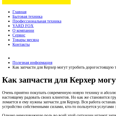
Главная
Бытовая техника
Профессиональная техника
YARD FOX
О компании
Сервис
Товары месяца
Контакты
Товаров (
0
) на сумму
0 руб.
Полезная информация
Как запчасти для Керхер могут угробить дорогостоящую 
Как запчасти для Керхер мог
Очень приятно покупать современную новую технику и абсолю
настоящему радовать своих клиентов. Но как же становится гру
ломается и ему нужны запчасти для Керхер. Вся работа останав
устройство собственными силами, кто-то пользуется услугами 
Однако немаловажную роль во всей этой ситуации играют запч