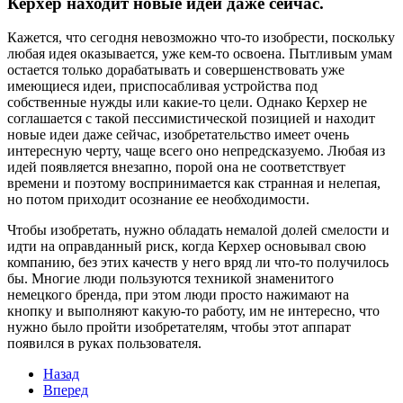
Керхер находит новые идеи даже сейчас.
Кажется, что сегодня невозможно что-то изобрести, поскольку
любая идея оказывается, уже кем-то освоена. Пытливым умам
остается только дорабатывать и совершенствовать уже
имеющиеся идеи, приспосабливая устройства под
собственные нужды или какие-то цели. Однако Керхер не
соглашается с такой пессимистической позицией и находит
новые идеи даже сейчас, изобретательство имеет очень
интересную черту, чаще всего оно непредсказуемо. Любая из
идей появляется внезапно, порой она не соответствует
времени и поэтому воспринимается как странная и нелепая,
но потом приходит осознание ее необходимости.
Чтобы изобретать, нужно обладать немалой долей смелости и
идти на оправданный риск, когда Керхер основывал свою
компанию, без этих качеств у него вряд ли что-то получилось
бы. Многие люди пользуются техникой знаменитого
немецкого бренда, при этом люди просто нажимают на
кнопку и выполняют какую-то работу, им не интересно, что
нужно было пройти изобретателям, чтобы этот аппарат
появился в руках пользователя.
Назад
Вперед