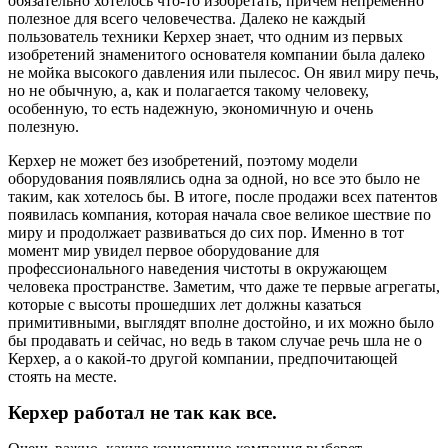
обязательно хотелось что-то изобретать, причем непременно
полезное для всего человечества. Далеко не каждый
пользователь техники Керхер знает, что одним из первых
изобретений знаменитого основателя компании была далеко
не мойка высокого давления или пылесос. Он явил миру печь,
но не обычную, а, как и полагается такому человеку,
особенную, то есть надежную, экономичную и очень
полезную.
Керхер не может без изобретений, поэтому модели
оборудования появлялись одна за одной, но все это было не
таким, как хотелось бы. В итоге, после продажи всех патентов
появилась компания, которая начала свое великое шествие по
миру и продолжает развиваться до сих пор. Именно в тот
момент мир увидел первое оборудование для
профессионального наведения чистоты в окружающем
человека пространстве. Заметим, что даже те первые агрегаты,
которые с высоты прошедших лет должны казаться
примитивными, выглядят вполне достойно, и их можно было
бы продавать и сейчас, но ведь в таком случае речь шла не о
Керхер, а о какой-то другой компании, предпочитающей
стоять на месте.
Керхер работал не так как все.