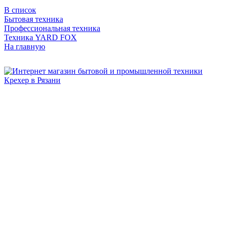
В список
Бытовая техника
Профессиональная техника
Техника YARD FOX
На главную
Бытовая и профессиональная
техника для дома и сада!
Информация
О компании
Сервис и ремонт
Новости и акции
Полезная информация
Контакты
г.Рязань
ул. Дзержинского, д. 59, корп. 3
+7 (4912) 47-02-22