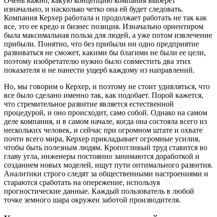
Очень важно, какую концепцию компания выберет
изначально, и насколько четко она ей будет следовать.
Компания Керхер работала и продолжает работать не так как
все, это ее кредо и бизнес позиция. Изначально ориентиром
была максимальная польза для людей, а уже потом извлечение
прибыли. Понятно, что без прибыли ни одно предприятие
развиваться не сможет, какими бы благими не были ее цели,
поэтому изобретателю нужно было совместить два этих
показателя и не нанести ущерб каждому из направлений.
Но, мы говорим о Керхер, и поэтому не стоит удивляться, что
все было сделано именно так, как подобает. Порой кажется,
что стремительное развитие является естественной
процедурой, и оно происходит, само собой. Однако на самом
деле компания, и в самом начале, когда она состояла всего из
нескольких человек, и сейчас при огромном штате и охвате
почти всего мира, Керхер прикладывает огромные усилия,
чтобы быть полезным людям. Кропотливый труд ставится во
главу угла, инженеры постоянно занимаются доработкой и
созданием новых моделей, ищут пути оптимального развития.
Аналитики строго следят за общественными настроениями и
стараются сработать на опережение, используя
прогностические данные. Каждый пользователь в любой
точке земного шара окружен заботой производителя.