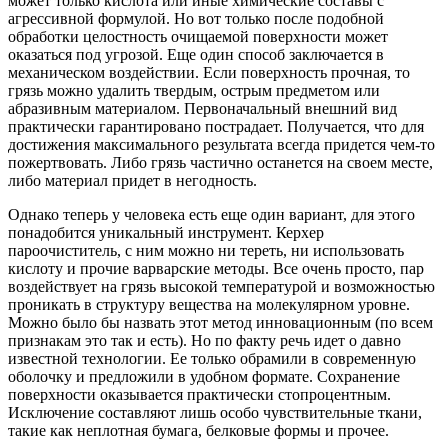
может только кислота или иные химические составы с
агрессивной формулой. Но вот только после подобной
обработки целостность очищаемой поверхности может
оказаться под угрозой. Еще один способ заключается в
механическом воздействии. Если поверхность прочная, то
грязь можно удалить твердым, острым предметом или
абразивным материалом. Первоначальный внешний вид
практически гарантировано пострадает. Получается, что для
достижения максимального результата всегда придется чем-то
пожертвовать. Либо грязь частично останется на своем месте,
либо материал придет в негодность.
Однако теперь у человека есть еще один вариант, для этого
понадобится уникальный инструмент. Керхер
пароочиститель, с ним можно ни тереть, ни использовать
кислоту и прочие варварские методы. Все очень просто, пар
воздействует на грязь высокой температурой и возможностью
проникать в структуру вещества на молекулярном уровне.
Можно было бы назвать этот метод инновационным (по всем
признакам это так и есть). Но по факту речь идет о давно
известной технологии. Ее только обрамили в современную
оболочку и предложили в удобном формате. Сохранение
поверхности оказывается практически стопроцентным.
Исключение составляют лишь особо чувствительные ткани,
такие как неплотная бумага, белковые формы и прочее.