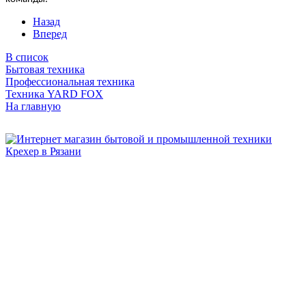
Назад
Вперед
В список
Бытовая техника
Профессиональная техника
Техника YARD FOX
На главную
Бытовая и профессиональная
техника для дома и сада!
Информация
О компании
Сервис и ремонт
Новости и акции
Полезная информация
Контакты
г.Рязань