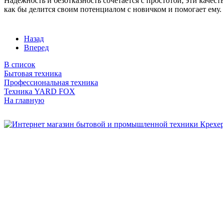
Надежность и безотказность сочетается с простотой, эти каче
как бы делится своим потенциалом с новичком и помогает ему.
Назад
Вперед
В список
Бытовая техника
Профессиональная техника
Техника YARD FOX
На главную
Бытовая и профессиональная
техника для дома и сада!
Информация
О компании
Сервис и ремонт
Новости и акции
Полезная информация
Контакты