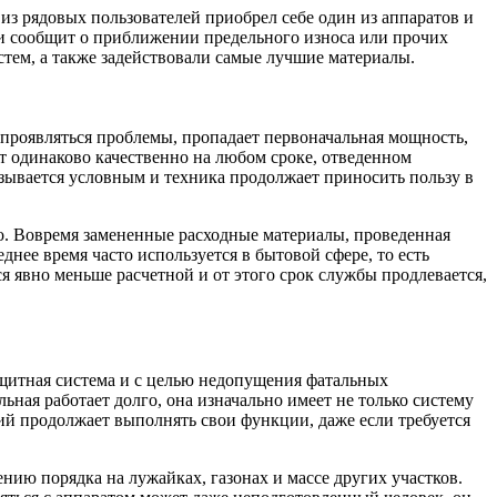
из рядовых пользователей приобрел себе один из аппаратов и
х и сообщит о приближении предельного износа или прочих
тем, а также задействовали самые лучшие материалы.
т проявляться проблемы, пропадает первоначальная мощность,
т одинаково качественно на любом сроке, отведенном
азывается условным и техника продолжает приносить пользу в
о. Вовремя замененные расходные материалы, проведенная
нее время часто используется в бытовой сфере, то есть
я явно меньше расчетной и от этого срок службы продлевается,
ащитная система и с целью недопущения фатальных
ьная работает долго, она изначально имеет не только систему
й продолжает выполнять свои функции, даже если требуется
ию порядка на лужайках, газонах и массе других участков.