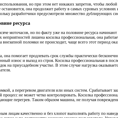
использования, но при этом нет никаких запретов, чтобы любой 
не остановится, она продолжит работу в самых суровых условия
кольку разработчики предусмотрели множество дублирующих сис
овине ресурса
тысяче моточасов, но по факту уже на половине ресурса начинаю
х неприятностей лишена косилка профессиональная, она работае
ка внезапной поломки не происходит, чаще всего этот период ок
, она помогает продлевать срок службы практически бесконечн
ный износ и выход из строя. Косилка профессиональная в послед
к на приусадебном участке. В этом случае нагрузка оказываетс
ателя.
ломкой, а перегревом двигателя или иных систем. Срабатывает з
й процесс не может четко контролировать. Косилка профессионал
ающие перегрев. Таким образом машина, не получая повреждени
м лицам качественно и без хлопот выполнять работу по наведен