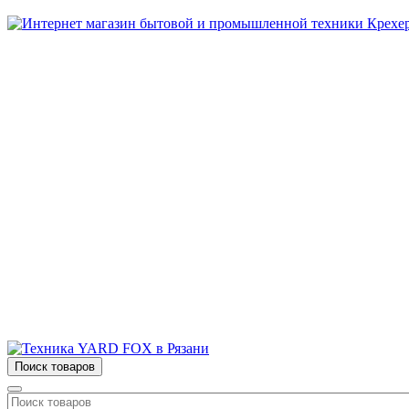
Бытовая и профессиональная
техника для дома и сада!
Информация
О компании
Сервис и ремонт
Новости и акции
Полезная информация
Контакты
г.Рязань
ул. Дзержинского, д. 59, корп. 3
+7 (4912) 47-02-22
Поиск товаров