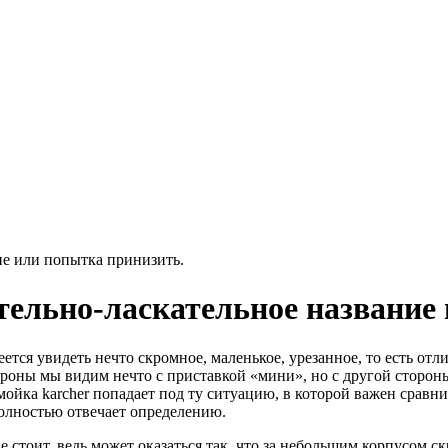
ие или попытка принизить.
ельно-ласкательное название 
ется увидеть нечто скромное, маленькое, урезанное, то есть отл
оны мы видим нечто с приставкой «мини», но с другой стороны 
ойка karcher попадает под ту ситуацию, в которой важен сравни
олностью отвечает определению.
стоит, ведь может оказаться так, что за небольшим корпусом ск