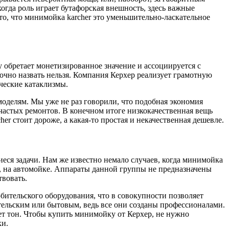
огда роль играет бутафорская внешность, здесь важные
то, что минимойка karcher это уменьшительно-ласкательное
у обретает монетизированное значение и ассоциируется с
точно назвать нельзя. Компания Керхер реализует грамотную
ческие катаклизмы.
моделям. Мы уже не раз говорили, что подобная экономия
 частых ремонтов. В конечном итоге низкокачественная вещь
er стоит дороже, а какая-то простая и некачественная дешевле.
ся задачи. Нам же известно немало случаев, когда минимойка
р, на автомойке. Аппараты данной группы не предназначены
твовать.
бительского оборудования, что в совокупности позволяет
тельским или бытовым, ведь все они созданы профессионалами.
ает тон. Чтобы купить минимойку от Керхер, не нужно
ки.