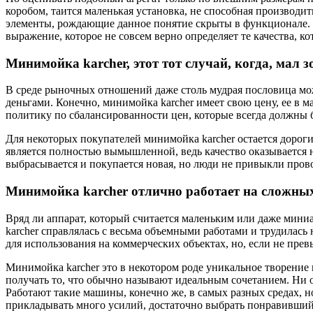
коробом, таится маленькая установка, не способная производи
элементы, рождающие данное понятие скрыты в функционале. Оц
выражение, которое не совсем верно определяет те качества, к
Минимойка karcher, этот тот случай, когда, мал з
В среде рыночных отношений даже столь мудрая пословица може
деньгами. Конечно, минимойка karcher имеет свою цену, ее в м
политику по сбалансированности цен, которые всегда должны 
Для некоторых покупателей минимойка karcher остается дорог
является полностью вымышленной, ведь качество оказывается н
выбрасывается и покупается новая, но люди не привыкли провод
Минимойка karcher отлично работает на сложных
Вряд ли аппарат, который считается маленьким или даже мини
karcher справлялась с весьма объемными работами и трудилась
для использования на коммерческих объектах, но, если не пре
Минимойка karcher это в некотором роде уникальное творение 
получать то, что обычно называют идеальным сочетанием. Ни 
Работают такие машины, конечно же, в самых разных средах, но
прикладывать много усилий, достаточно выбрать понравившийся