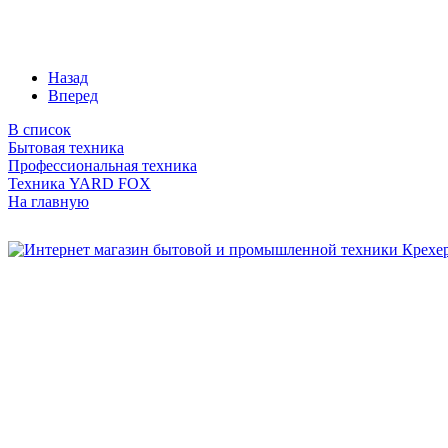
Назад
Вперед
В список
Бытовая техника
Профессиональная техника
Техника YARD FOX
На главную
Бытовая и профессиональная
техника для дома и сада!
Информация
О компании
Сервис и ремонт
Новости и акции
Полезная информация
Контакты