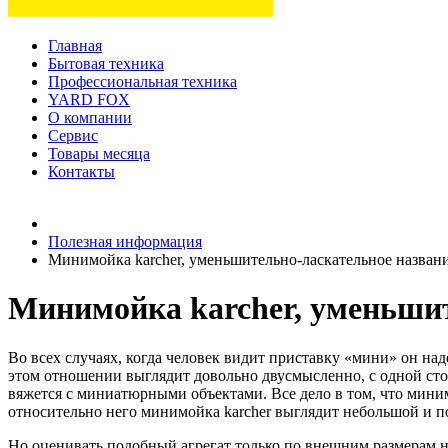
Главная
Бытовая техника
Профессиональная техника
YARD FOX
О компании
Сервис
Товары месяца
Контакты
Товаров (
0
) на сумму
0 руб.
Полезная информация
Минимойка karcher, уменьшительно-ласкательное назван
Минимойка karcher, уменьшит
Во всех случаях, когда человек видит приставку «мини» он наде
этом отношении выглядит довольно двусмысленно, с одной стор
вяжется с миниатюрными объектами. Все дело в том, что миним
относительно него минимойка karcher выглядит небольшой и п
Но оценивать подобный агрегат только по внешним размерам не 