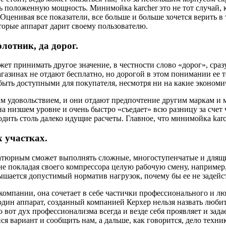
ть положенную мощность. Минимойка karcher это не тот случай, к
енивая все показатели, все больше и больше хочется верить в 
оторые аппарат дарит своему пользователю.
олотник, да дорог.
т принимать другое значение, в честности слово «дорог», сраз
агазинах не отдают бесплатно, но дорогой в этом понимании ее 
быть доступными для покупателя, несмотря ни на какие экономи
им удовольствием, и они отдают предпочтение другим маркам и 
а низшем уровне и очень быстро «съедает» всю разницу за счет
ить столь далеко идущие расчеты. Главное, что минимойка karch
 участках.
атюрным сможет выполнять сложные, многоступенчатые и длящие
 не покладая своего компрессора целую рабочую смену, наприме
вышается допустимый норматив нагрузок, почему бы ее не задейс
компании, она сочетает в себе частички профессионального и лю
один аппарат, созданный компанией Керхер нельзя назвать люби
 вот дух профессионализма всегда и везде себя проявляет и зад
 вариант и сообщить нам, а дальше, как говорится, дело техни