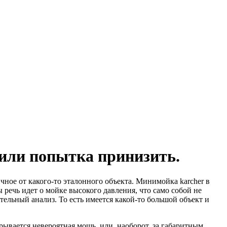
или попытка принизить.
ичное от какого-то эталонного объекта. Минимойка karcher в
речь идет о мойке высокого давления, что само собой не
тельный анализ. То есть имеется какой-то большой объект и
рывается невероятная мощь, или, наоборот, за габаритным