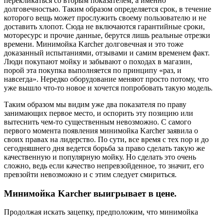
перекликаться со вторым показателем, а именно
долговечностью. Таким образом определяется срок, в течение
которого вещь может прослужить своему пользователю и не
доставить хлопот. Сюда не включаются гарантийные сроки,
моторесурс и прочие данные, берутся лишь реальные отрезки
времени. Минимойка Karcher долговечная и это тоже
доказанный испытаниями, отзывами и самим временем факт.
Люди покупают мойку и забывают о походах в магазин,
порой эта покупка выполняется по принципу «раз, и
навсегда». Нередко оборудование меняют просто потому, что
уже вышло что-то новое и хочется попробовать такую модель.
Таким образом мы видим уже два показателя по праву
занимающих первое место, и оспорить эту позицию или
вытеснить чем-то существенным невозможно. С самого
первого момента появления минимойка Karcher заявила о
своих правах на лидерство. По сути, все время с тех пор и до
сегодняшнего дня ведется борьба за право сделать такую же
качественную и популярную мойку. Но сделать это очень
сложно, ведь если качество непревзойденное, то значит, его
превзойти невозможно и с этим следует смириться.
Минимойка Karcher выигрывает в цене.
Продолжая искать зацепку, предположим, что минимойка