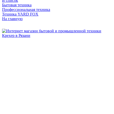
В список
Бытовая техника
Профессиональная техника
Техника YARD FOX
На главную
Бытовая и профессиональная
техника для дома и сада!
Информация
О компании
Сервис и ремонт
Новости и акции
Полезная информация
Контакты
г.Рязань
ул. Дзержинского, д. 59, корп. 3
+7 (4912) 47-02-22