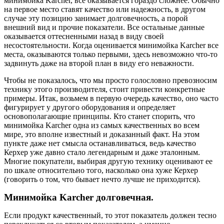
минимойка Karcher, все оказывается гораздо сложнее. Обычно
на первое место ставят качество или надежность, в другом
случае эту позицию занимает долговечность, а порой
внешний вид и прочие показатели. Все остальные данные
оказывается оттесненными назад в виду своей
несостоятельности. Когда оценивается минимойка Karcher все
места, оказываются только первыми, здесь невозможно что-то
задвинуть даже на второй план в виду его неважности.
Чтобы не показалось, что мы просто голословно превозносим
технику этого производителя, стоит привести конкретные
примеры. Итак, возьмем в первую очередь качество, оно часто
фигурирует у другого оборудования и определяет
основополагающие принципы. Кто станет спорить, что
минимойка Karcher одна из самых качественных во всем
мире, это вполне известный и доказанный факт. На этом
пункте даже нет смысла останавливаться, ведь качество
Керхер уже давно стало легендарным и даже эталонным.
Многие покупатели, выбирая другую технику оценивают ее
по шкале относительно того, насколько она хуже Керхер
(говорить о том, что бывает нечто лучше не приходится).
Минимойка Karcher долговечная.
Если продукт качественный, то этот показатель должен тесно