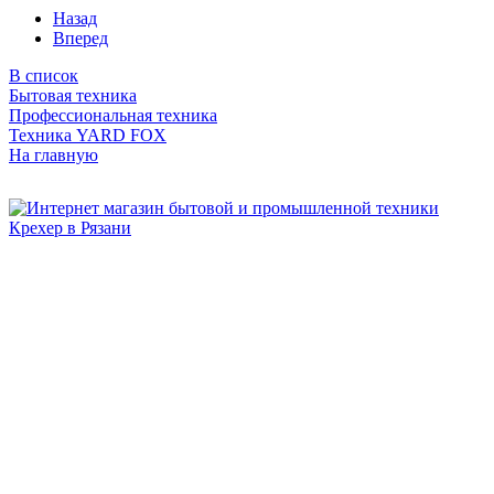
Назад
Вперед
В список
Бытовая техника
Профессиональная техника
Техника YARD FOX
На главную
Бытовая и профессиональная
техника для дома и сада!
Информация
О компании
Сервис и ремонт
Новости и акции
Полезная информация
Контакты
г.Рязань