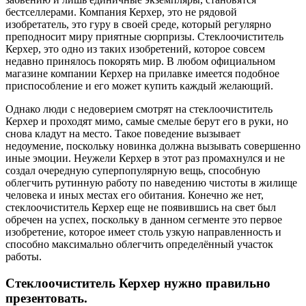
бестселлерами. Компания Керхер, это не рядовой
изобретатель, это гуру в своей среде, который регулярно
преподносит миру приятные сюрпризы. Стеклоочиститель
Керхер, это одно из таких изобретений, которое совсем
недавно принялось покорять мир. В любом официальном
магазине компании Керхер на прилавке имеется подобное
приспособление и его может купить каждый желающий.
Однако люди с недоверием смотрят на стеклоочиститель
Керхер и проходят мимо, самые смелые берут его в руки, но
снова кладут на место. Такое поведение вызывает
недоумение, поскольку новинка должна вызывать совершенно
иные эмоции. Неужели Керхер в этот раз промахнулся и не
создал очередную суперпопулярную вещь, способную
облегчить рутинную работу по наведению чистоты в жилище
человека и иных местах его обитания. Конечно же нет,
стеклоочиститель Керхер еще не появившись на свет был
обречен на успех, поскольку в данном сегменте это первое
изобретение, которое имеет столь узкую направленность и
способно максимально облегчить определённый участок
работы.
Стеклоочиститель Керхер нужно правильно
презентовать.