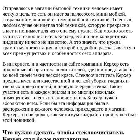
Отправляясь в магазин бытовой техники человек имеет
четкую цель, то есть он идет за пылесосом, мини мойкой,
стиральной машинкой и тому подобной техникой. То есть в
любом случае он идет за той техникой, которую прекрасно
знает и понимает для чего она ему нужна. Как можно хотеть
купить стеклоочиститель Керхер, если о нем конкретному
индивиду ничего не известно. А это значит, что нужна
грамотная презентация, в которой подробно рассказывается о
всех преимуществах и особенностях сего аппарата.
В интернете, и в частности на сайте компании Керхер есть
подробные обзоры стеклоочистителей, где они представлены
во всей своей технической красе. Стеклоочиститель Керхер
предназначен для качественной и легкой уборки гладких и
твёрдых поверхностей, в первую очередь стекла. Такие
участки есть в каждом жилом и во многих нежилых
помещениях, то есть стеклоочиститель Керхер нужен
абсолютно всем. Если бы эта информация была в
распоряжении каждого человека, приходящего в магазин
Керхер, то наверняка, как минимум каждый второй, ушел бы с
этой новинкой.
Что нужно сделать, чтобы стеклоочиститель
Керхер стал более популярным.