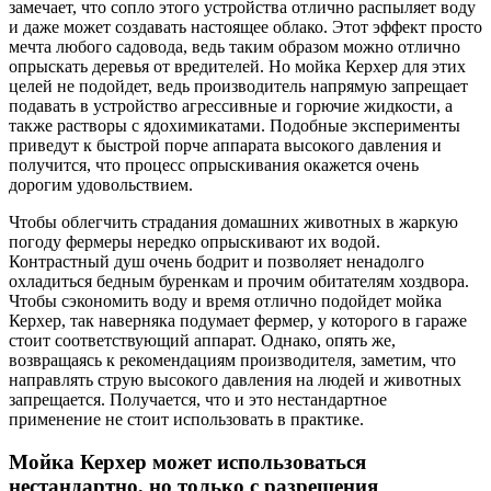
замечает, что сопло этого устройства отлично распыляет воду
и даже может создавать настоящее облако. Этот эффект просто
мечта любого садовода, ведь таким образом можно отлично
опрыскать деревья от вредителей. Но мойка Керхер для этих
целей не подойдет, ведь производитель напрямую запрещает
подавать в устройство агрессивные и горючие жидкости, а
также растворы с ядохимикатами. Подобные эксперименты
приведут к быстрой порче аппарата высокого давления и
получится, что процесс опрыскивания окажется очень
дорогим удовольствием.
Чтобы облегчить страдания домашних животных в жаркую
погоду фермеры нередко опрыскивают их водой.
Контрастный душ очень бодрит и позволяет ненадолго
охладиться бедным буренкам и прочим обитателям хоздвора.
Чтобы сэкономить воду и время отлично подойдет мойка
Керхер, так наверняка подумает фермер, у которого в гараже
стоит соответствующий аппарат. Однако, опять же,
возвращаясь к рекомендациям производителя, заметим, что
направлять струю высокого давления на людей и животных
запрещается. Получается, что и это нестандартное
применение не стоит использовать в практике.
Мойка Керхер может использоваться
нестандартно, но только с разрешения