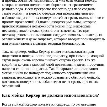
и прочих объектов недвижимости уже есть мойка Керхер,
которая отлично помогает им бороться с загрязнениями
разного рода. Всем прекрасно известно для чего созданы
такие мойки – в первую очередь они предназначены для
избавления различных поверхностей от грязи, пыли, копоти и
прочих проявлений. Однако находятся умельцы, которые
приспосабливают возможности мойки под некоторые
нестандартные нужды. Здесь стоит заметить, что при
нестандартном использовании следует помнить о некоторых
ограничениях и даже запретах, которые вводит производитель
или элементарные правила техники безопасности.
Так, например, мойка Керхер может использоваться для
подготовки поверхностей под покраску, при помощи мощной
струи воды очень хорошо снимать старую краску. Так же
водой легко снять рыхлый слой древесины и затем, просушив
нанести слой новой краски. Такой вариант использования
мойки никак не попадает под какие-то ограничения или
запреты, поскольку его можно сравнить с обычной мойкой,
вот только поверхность избавляется не от грязи, а от иных
отложений.
Как мойка Керхер не должна использоваться?
Когда мойкой Керхер пользуется садовод, то он невольно