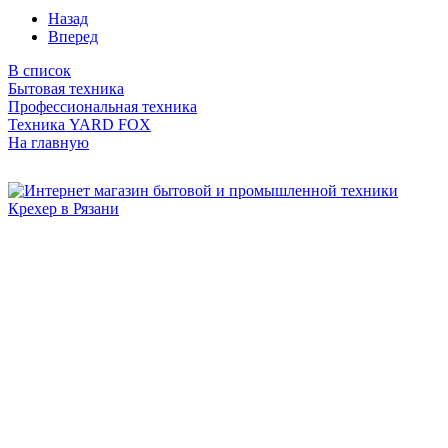
Назад
Вперед
В список
Бытовая техника
Профессиональная техника
Техника YARD FOX
На главную
Бытовая и профессиональная
техника для дома и сада!
Информация
О компании
Сервис и ремонт
Новости и акции
Полезная информация
Контакты
г.Рязань