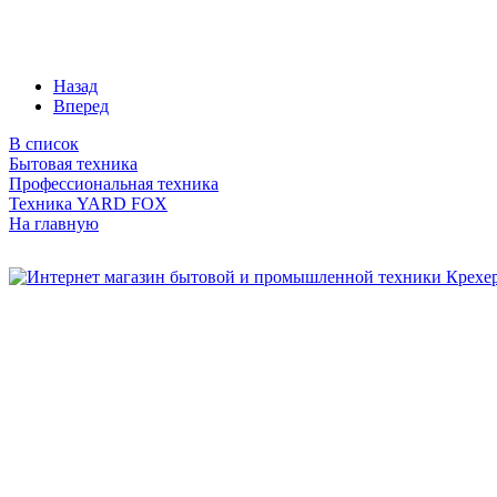
Назад
Вперед
В список
Бытовая техника
Профессиональная техника
Техника YARD FOX
На главную
Бытовая и профессиональная
техника для дома и сада!
Информация
О компании
Сервис и ремонт
Новости и акции
Полезная информация
Контакты