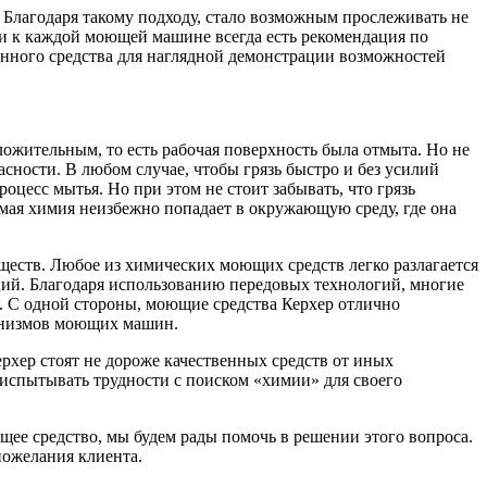
. Благодаря такому подходу, стало возможным прослеживать не
ии к каждой моющей машине всегда есть рекомендация по
енного средства для наглядной демонстрации возможностей
оложительным, то есть рабочая поверхность была отмыта. Но не
сности. В любом случае, чтобы грязь быстро и без усилий
оцесс мытья. Но при этом не стоит забывать, что грязь
емая химия неизбежно попадает в окружающую среду, где она
еществ. Любое из химических моющих средств легко разлагается
аций. Благодаря использованию передовых технологий, многие
. С одной стороны, моющие средства Керхер отлично
еханизмов моющих машин.
ерхер стоят не дороже качественных средств от иных
 испытывать трудности с поиском «химии» для своего
щее средство, мы будем рады помочь в решении этого вопроса.
пожелания клиента.