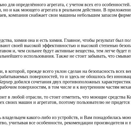
о для определённого агрегата, с учетом всех его особенностей
ы, но и как моющего агрегата в реальном действии. В приложен
учаев, компания снабжает свои машины небольшим запасом фирм
дства, химия она и есть химия. Главное, чтобы результат был п
зывают своей высокой эффективностью и высокой степенью безопа
вом и, чем сильнее будут активные вещества, тем легче будет пр
альнейшего использования. Также не стоит забывать, что смыва
 в которой, прежде всего уклон сделан на безопасность всех в
брабатываемых поверхностей, то и здесь не обошлось без иннов
Керхер добился сочетания двух противоположных характеристик
к рабочим поверхностям, в том числе и к внутренним частям м
тоит в любой отрасли, то стоит отметить, что моющие средства К
сех своих машин и агрегатов, поэтому пользователю не придется
 владельцем какого-либо из устройств, и Вам понадобилась мою
тво, учитывая все особенности, рекомендации производителя и 