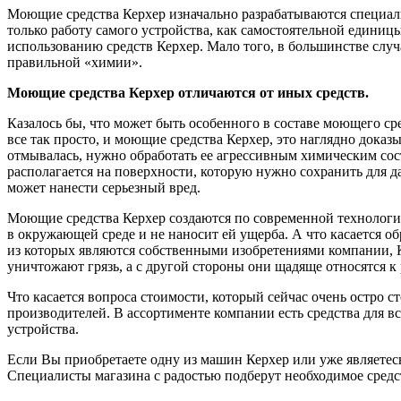
Моющие средства Керхер изначально разрабатываются специальн
только работу самого устройства, как самостоятельной единиц
использованию средств Керхер. Мало того, в большинстве сл
правильной «химии».
Моющие средства Керхер отличаются от иных средств.
Казалось бы, что может быть особенного в составе моющего сре
все так просто, и моющие средства Керхер, это наглядно дока
отмывалась, нужно обработать ее агрессивным химическим соста
располагается на поверхности, которую нужно сохранить для д
может нанести серьезный вред.
Моющие средства Керхер создаются по современной технологии,
в окружающей среде и не наносит ей ущерба. А что касается о
из которых являются собственными изобретениями компании, 
уничтожают грязь, а с другой стороны они щадяще относятся 
Что касается вопроса стоимости, который сейчас очень остро с
производителей. В ассортименте компании есть средства для в
устройства.
Если Вы приобретаете одну из машин Керхер или уже являетесь
Специалисты магазина с радостью подберут необходимое средс