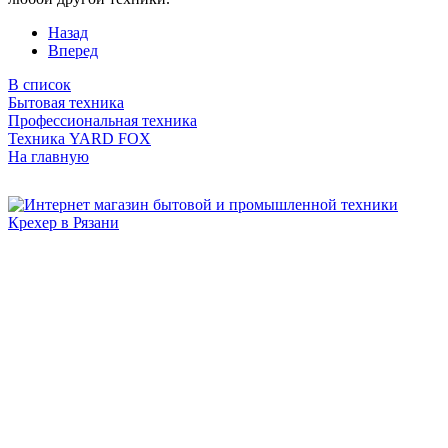
Назад
Вперед
В список
Бытовая техника
Профессиональная техника
Техника YARD FOX
На главную
Бытовая и профессиональная
техника для дома и сада!
Информация
О компании
Сервис и ремонт
Новости и акции
Полезная информация
Контакты
г.Рязань