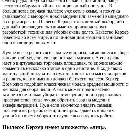
Очень редко покупка пылесоса бывает спонтанной, чаще
всего это обдуманный и спланированный поступок. В
большинстве случаев пылесос уже есть в семье, и покупка
связывается с выбором новой модели или заменой вышедшего
из строя агрегата. Пылесос Керхер это отличный выбор, ибо
данный производитель занимается производством и
разработкой техники для уборки очень долго. Качество Керхер
известно во всем мире, а по инновациям компания занимает
одно из лидирующих мест.
Лучше всего решить все важные вопросы, касающиеся выбора
конкретной модели, еще до похода в магазин. А если речь
идет о виртуальных торговых площадках, то вполне можно
совместить несколько этапов в одно действие. В ходе таких
манипуляций покупателю нужно ответить на массу вопросов
и решить, каким именно должен быть его пылесос Керхер.
Возможно подойдет классическая модель средней мощности с
мешком для сбора пыли. А быть может пользователю
захочется не только убирать помещение, но и оздоравливать
пространство, тогда лучше обратить взор на модели с
аквафильтрацией. Ну, а если захочется владеть самыми
последними разработками, и не прикладывать никаких
усилий во время уборки, то лучше всего купить робота.
Пылесос Керхер имеет множество «лиц».