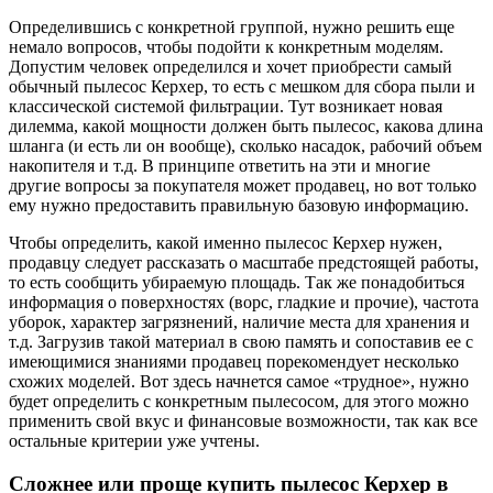
Определившись с конкретной группой, нужно решить еще
немало вопросов, чтобы подойти к конкретным моделям.
Допустим человек определился и хочет приобрести самый
обычный пылесос Керхер, то есть с мешком для сбора пыли и
классической системой фильтрации. Тут возникает новая
дилемма, какой мощности должен быть пылесос, какова длина
шланга (и есть ли он вообще), сколько насадок, рабочий объем
накопителя и т.д. В принципе ответить на эти и многие
другие вопросы за покупателя может продавец, но вот только
ему нужно предоставить правильную базовую информацию.
Чтобы определить, какой именно пылесос Керхер нужен,
продавцу следует рассказать о масштабе предстоящей работы,
то есть сообщить убираемую площадь. Так же понадобиться
информация о поверхностях (ворс, гладкие и прочие), частота
уборок, характер загрязнений, наличие места для хранения и
т.д. Загрузив такой материал в свою память и сопоставив ее с
имеющимися знаниями продавец порекомендует несколько
схожих моделей. Вот здесь начнется самое «трудное», нужно
будет определить с конкретным пылесосом, для этого можно
применить свой вкус и финансовые возможности, так как все
остальные критерии уже учтены.
Сложнее или проще купить пылесос Керхер в