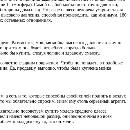
ьше 1 атмосфера). Самой слабой мойки достаточно для того,
стороны дома и т.д. Но разве нашего человека устроит такая
а высокого давления, способная производить, как минимум, 180
сех остальных отношениях.
 деле. Разумеется, мощная мойка высокого давления отлично
 при этом она будет потреблять гораздо больше
было бы купить, следуя логике и здравому смыслу.
бсолютно гладким покрытием. Чтобы не попадать в подобные
на. Да, продавцу, выгодно, чтобы была куплена мойка
 а есть и те, которые способны своей силой поднять в воздух
то мы обязательно спросим, зачем ему столь серьезный агрегат.
язательно посоветуем купить модель среднего класса
одели имеют небольшой размер, они экономичны во всех
облем продадим ему то, что он хочет.