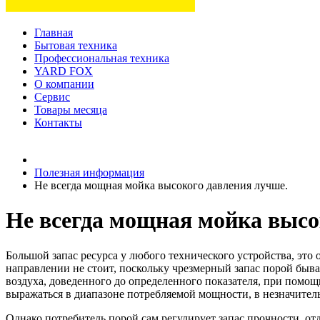
Главная
Бытовая техника
Профессиональная техника
YARD FOX
О компании
Сервис
Товары месяца
Контакты
Товаров (
0
) на сумму
0 руб.
Полезная информация
Не всегда мощная мойка высокого давления лучше.
Не всегда мощная мойка высо
Большой запас ресурса у любого технического устройства, это 
направлении не стоит, поскольку чрезмерный запас порой быва
воздуха, доведенного до определенного показателя, при помощ
выражаться в диапазоне потребляемой мощности, в незначите
Однако потребитель порой сам регулирует запас прочности, о