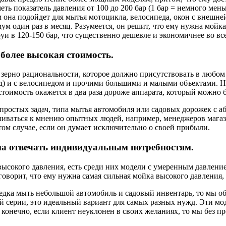
еть показатель давления от 100 до 200 бар (1 бар = немного мен
на подойдет для мытья мотоцикла, велосипеда, окон с внешней 
ум один раз в месяц. Разумеется, он решит, что ему нужна мойк
руи в 120-150 бар, что существенно дешевле и экономичнее во в
более высокая стоимость.
 зерно рациональности, которое должно присутствовать в любом
д) и с велосипедом и прочими большими и малыми объектами. Но
 стоимость окажется в два раза дороже аппарата, который можно 
ростых задач, типа мытья автомобиля или садовых дорожек с а
иваться к мнению опытных людей, например, менеджеров магази
ом случае, если он думает исключительно о своей прибыли.
на отвечать индивидуальным потребностям.
сокого давления, есть среди них модели с умеренным давлением,
говорит, что ему нужна самая сильная мойка высокого давления, 
редка мыть небольшой автомобиль и садовый инвентарь, то мы об
й серии, это идеальный вариант для самых разных нужд. Эти м
конечно, если клиент неуклонен в своих желаниях, то мы без пр