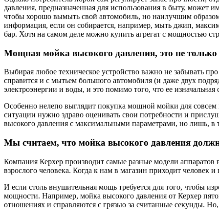
давления, предназначенная для использования в быту, может им
чтобы хорошо вымыть свой автомобиль, но наилучшим образом о
информация, если он собирается, например, мыть джип, максим
бар. Хотя на самом деле можно купить агрегат с мощностью ст
Мощная мойка высокого давления, это не только 
Выбирая любое техническое устройство важно не забывать про
справится и с мытьем большого автомобиля (и даже двух подря
электроэнергии и воды, и это помимо того, что ее изначальная
Особенно нелепо выглядит покупка мощной мойки для совсем п
ситуации нужно здраво оценивать свои потребности и прислуш
высокого давления с максимальными параметрами, но лишь, в т
Мы считаем, что мойка высокого давления долж
Компания Керхер производит самые разные модели аппаратов вы
взрослого человека. Когда к нам в магазин приходит человек и 
И если столь внушительная мощь требуется для того, чтобы из
мощности. Например, мойка высокого давления от Керхер пято
отношениях и справляются с грязью за считанные секунды. Но, 