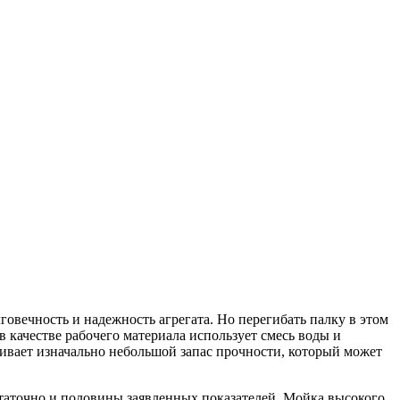
говечность и надежность агрегата. Но перегибать палку в этом
 качестве рабочего материала использует смесь воды и
ривает изначально небольшой запас прочности, который может
статочно и половины заявленных показателей. Мойка высокого