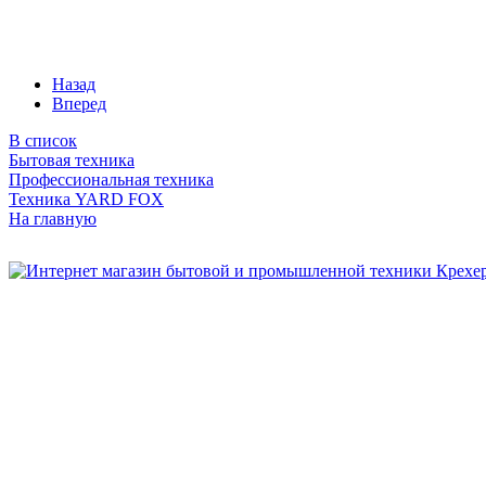
Назад
Вперед
В список
Бытовая техника
Профессиональная техника
Техника YARD FOX
На главную
Бытовая и профессиональная
техника для дома и сада!
Информация
О компании
Сервис и ремонт
Новости и акции
Полезная информация
Контакты