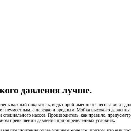
кого давления лучше.
очень важный показатель, ведь порой именно от него зависит дол
ет неуместным, а нередко и вредным. Мойка высокого давления в
и специального насоса. Производитель, как правило, предусмат
льном превышении давления при определенных условиях.
тдавая предпочтение более мощным моделям, притом, что ему до