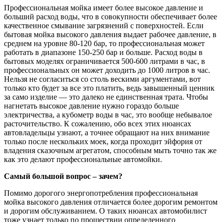
Профессиональная мойка имеет более высокое давление и
больший расход воды, что в совокупности обеспечивает более
качественное смывание загрязнений с поверхностей. Если
бытовая мойка высокого давления выдает рабочее давление, в
среднем на уровне 80-120 бар, то профессиональная может
работать в диапазоне 150-250 бар и больше. Расход воды в
бытовых моделях ограничивается 500-600 литрами в час, в
профессиональных он может доходить до 1000 литров в час.
Нельзя не согласиться со столь вескими аргументами, вот
только кто будет за все это платить, ведь завышенный ценник
за само изделие — это далеко не единственная трата. Чтобы
нагнетать высокое давление нужно гораздо больше
электричества, а кубометр воды в час, это вообще небывалое
расточительство. К сожалению, обо всех этих нюансах
автовладельцы узнают, а точнее обращают на них внимание
только после нескольких моек, когда проходит эйфория от
владения сказочным агрегатом, способным мыть точно так же
как это делают профессиональные автомойки.
Самый большой вопрос – зачем?
Помимо дорогого энергопотребления профессиональная
мойка высокого давления отличается более дорогим ремонтом
и дорогим обслуживанием. О таких нюансах автомобилист
тоже узнает только по прошествии определенного