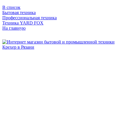
В список
Бытовая техника
Профессиональная техника
Техника YARD FOX
На главную
Бытовая и профессиональная
техника для дома и сада!
Информация
О компании
Сервис и ремонт
Новости и акции
Полезная информация
Контакты
г.Рязань
ул. Дзержинского, д. 59, корп. 3