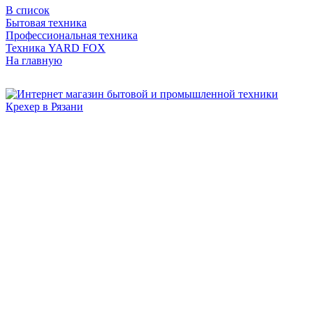
В список
Бытовая техника
Профессиональная техника
Техника YARD FOX
На главную
Бытовая и профессиональная
техника для дома и сада!
Информация
О компании
Сервис и ремонт
Новости и акции
Полезная информация
Контакты
г.Рязань
ул. Дзержинского, д. 59, корп. 3
+7 (4912) 47-02-22