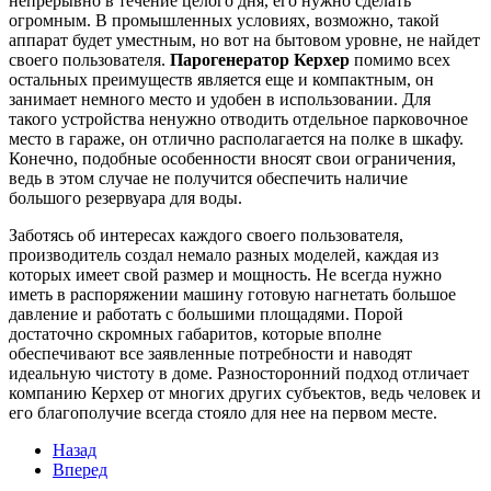
непрерывно в течение целого дня, его нужно сделать
огромным. В промышленных условиях, возможно, такой
аппарат будет уместным, но вот на бытовом уровне, не найдет
своего пользователя.
Парогенератор Керхер
помимо всех
остальных преимуществ является еще и компактным, он
занимает немного место и удобен в использовании. Для
такого устройства ненужно отводить отдельное парковочное
место в гараже, он отлично располагается на полке в шкафу.
Конечно, подобные особенности вносят свои ограничения,
ведь в этом случае не получится обеспечить наличие
большого резервуара для воды.
Заботясь об интересах каждого своего пользователя,
производитель создал немало разных моделей, каждая из
которых имеет свой размер и мощность. Не всегда нужно
иметь в распоряжении машину готовую нагнетать большое
давление и работать с большими площадями. Порой
достаточно скромных габаритов, которые вполне
обеспечивают все заявленные потребности и наводят
идеальную чистоту в доме. Разносторонний подход отличает
компанию Керхер от многих других субъектов, ведь человек и
его благополучие всегда стояло для нее на первом месте.
Назад
Вперед