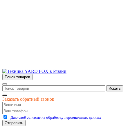
Сервис и ремонт
Новости и акции
Полезная информация
Контакты
г.Рязань
ул. Дзержинского, д. 59, корп. 3
+7 (4912) 47-02-22
Поиск товаров
Искать
Заказать обратный звонок
Даю своё согласие на обработку персональных данных
Отправить
©
2026
интернет-магазин Керхер Рязань официальный сайт