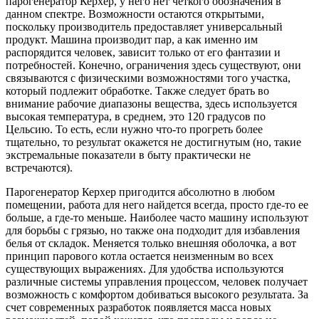
парогенератор Керхер, у него нет четкого обозначения в
данном спектре. Возможности остаются открытыми,
поскольку производитель предоставляет универсальный
продукт. Машина производит пар, а как именно им
распорядится человек, зависит только от его фантазии и
потребностей. Конечно, ограничения здесь существуют, они
связываются с физическими возможностями того участка,
который подлежит обработке. Также следует брать во
внимание рабочие диапазоны вещества, здесь используется
высокая температура, в среднем, это 120 градусов по
Цельсию. То есть, если нужно что-то прогреть более
тщательно, то результат окажется не достигнутым (но, такие
экстремальные показатели в быту практически не
встречаются).
Парогенератор Керхер пригодится абсолютно в любом
помещении, работа для него найдется всегда, просто где-то ее
больше, а где-то меньше. Наиболее часто машину используют
для борьбы с грязью, но также она подходит для избавления
белья от складок. Меняется только внешняя оболочка, а вот
принцип парового котла остается неизменным во всех
существующих выражениях. Для удобства используются
различные системы управления процессом, человек получает
возможность с комфортом добиваться высокого результата. За
счет современных разработок появляется масса новых